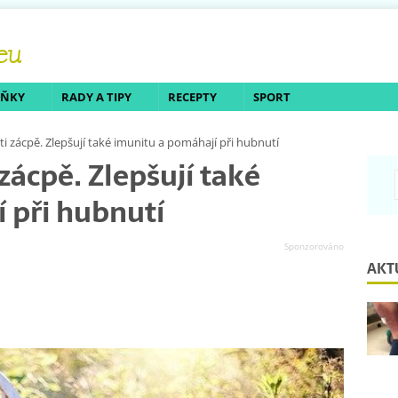
LŇKY
RADY A TIPY
RECEPTY
SPORT
i zácpě. Zlepšují také imunitu a pomáhají při hubnutí
zácpě. Zlepšují také
 při hubnutí
AKT