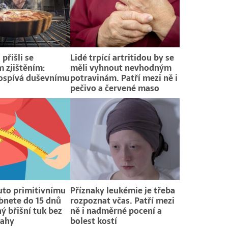
přišli se
Lidé trpící artritidou by se
 zjištěním:
měli vyhnout nevhodným
rospívá duševnímu
potravinám. Patří mezi ně i
pečivo a červené maso
uto primitivnímu
Příznaky leukémie je třeba
bnete do 15 dnů
rozpoznat včas. Patří mezi
ý břišní tuk bez
ně i nadměrné pocení a
mahy
bolest kostí