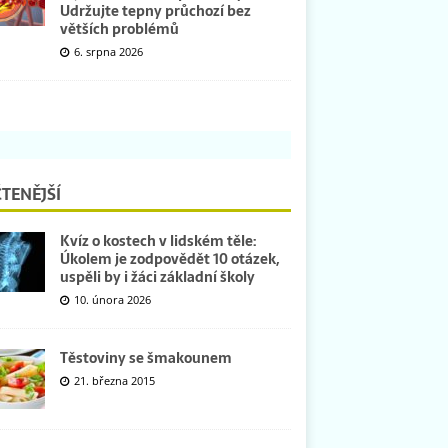
Udržujte tepny průchozí bez
větších problémů
6. srpna 2026
TENĚJŠÍ
Kvíz o kostech v lidském těle:
Úkolem je zodpovědět 10 otázek,
uspěli by i žáci základní školy
10. února 2026
Těstoviny se šmakounem
21. března 2015