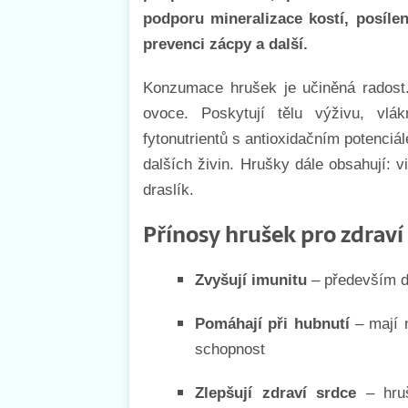
podporu mineralizace kostí, posílení
prevenci zácpy a další.
Konzumace hrušek je učiněná radost.
ovoce. Poskytují tělu výživu, vlá
fytonutrientů s antioxidačním potenci
dalších živin. Hrušky dále obsahují: v
draslík.
Přínosy hrušek pro zdraví
Zvyšují imunitu
– především d
Pomáhají při hubnutí
– mají n
schopnost
Zlepšují zdraví srdce
– hruš