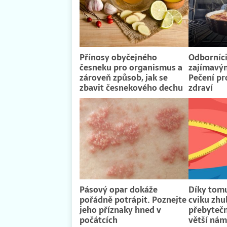
Přínosy obyčejného
Odborníci 
česneku pro organismus a
zajímavým
zároveň způsob, jak se
Pečení p
zbavit česnekového dechu
zdraví
Pásový opar dokáže
Díky tom
pořádně potrápit. Poznejte
cviku zhu
jeho příznaky hned v
přebytečn
počátcích
větší ná