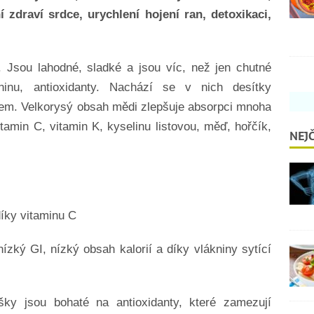
 zdraví srdce, urychlení hojení ran, detoxikaci,
 Jsou lahodné, sladké a jsou víc, než jen chutné
kninu, antioxidanty. Nachází se v nich desítky
álem. Velkorysý obsah mědi zlepšuje absorpci mnoha
itamin C, vitamin K, kyselinu listovou, měď, hořčík,
NEJČ
íky vitaminu C
ízký GI, nízký obsah kalorií a díky vlákniny sytící
ky jsou bohaté na antioxidanty, které zamezují