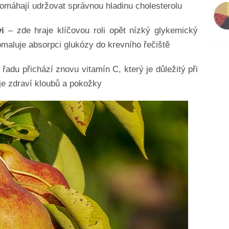
omáhají udržovat správnou hladinu cholesterolu
i
– zde hraje klíčovou roli opět nízký glykemický
omaluje absorpci glukózy do krevního řečiště
 řadu přichází znovu vitamín C, který je důležitý při
je zdraví kloubů a pokožky