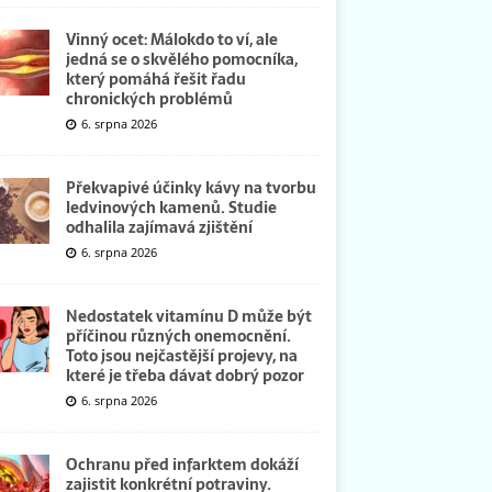
Vinný ocet: Málokdo to ví, ale
jedná se o skvělého pomocníka,
který pomáhá řešit řadu
chronických problémů
6. srpna 2026
Překvapivé účinky kávy na tvorbu
ledvinových kamenů. Studie
odhalila zajímavá zjištění
6. srpna 2026
Nedostatek vitamínu D může být
příčinou různých onemocnění.
Toto jsou nejčastější projevy, na
které je třeba dávat dobrý pozor
6. srpna 2026
Ochranu před infarktem dokáží
zajistit konkrétní potraviny.