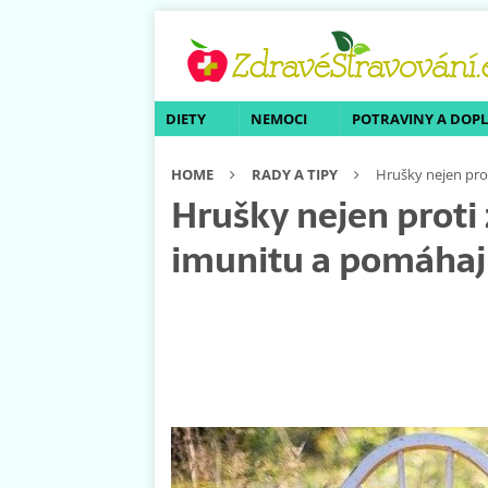
DIETY
NEMOCI
POTRAVINY A DOP
HOME
RADY A TIPY
Hrušky nejen prot
Hrušky nejen proti 
imunitu a pomáhají