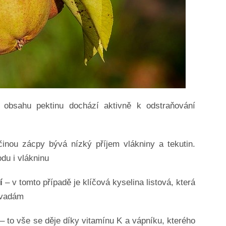
 obsahu pektinu dochází aktivně k odstraňování
činou zácpy bývá nízký příjem vlákniny a tekutin.
du i vlákninu
ví
– v tomto případě je klíčová kyselina listová, která
 vadám
– to vše se děje díky vitamínu K a vápníku, kterého