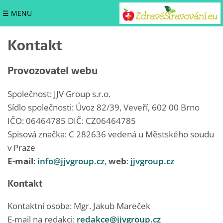
☰ MENU
Kontakt
Provozovatel webu
Společnost: JJV Group s.r.o.
Sídlo společnosti: Úvoz 82/39, Veveří, 602 00 Brno
IČO: 06464785 DIČ: CZ06464785
Spisová značka: C 282636 vedená u Městského soudu
v Praze
E-mail
:
info@jjvgroup.cz
,
web
:
jjvgroup.cz
Kontakt
Kontaktní osoba: Mgr. Jakub Mareček
E-mail na redakci:
redakce@jjvgroup.cz