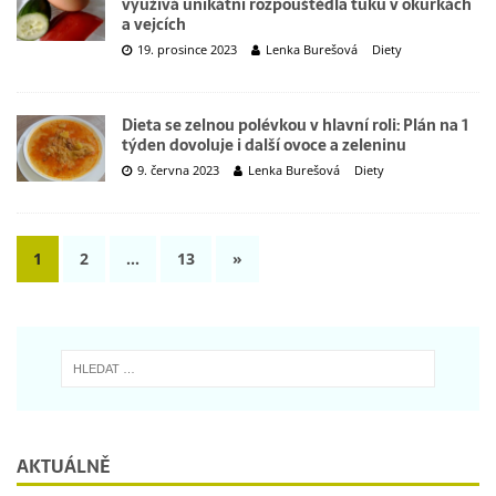
využívá unikátní rozpouštědla tuků v okurkách
a vejcích
19. prosince 2023
Lenka Burešová
Diety
Dieta se zelnou polévkou v hlavní roli: Plán na 1
týden dovoluje i další ovoce a zeleninu
9. června 2023
Lenka Burešová
Diety
1
2
…
13
»
AKTUÁLNĚ