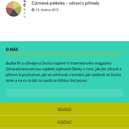
Cizrnová polévka – zdraví z přírody
13. dubna 2015
O NÁS
Buďte fit a užívejte si života naplno! V internetovém magazínu
Zdravestravovani.eu
najdete zajímavé články o tom, jak jíst zdravě a
přitom si pochutnat, jak se udržovat v kondici, jak vytěsnit ze života
stres a na co si dát na cestě za štíhlou linií pozor.
REDAKCE
KONTAKT