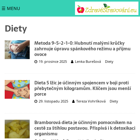
☰ MENU
Diety
Metoda 9-5-2-1-0: Hubnutí malými krůčky
zahrnuje úpravu spánkového režimu a příjmu
ovoce
19. prosince 2025
Lenka Burešová
Diety
Dieta 5 lžic je účinným spojencem v boji proti
přebytečným kilogramům. Klíčem jsou menší
porce
29. listopadu 2025
Tereza Vohrlíková
Diety
Bramborová dieta je účinným pomocníkem na
cestě za štíhlou postavou. Přispívá i k detoxikaci
organismu