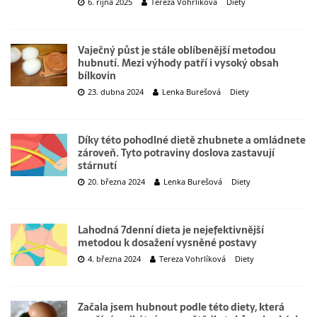
6. října 2025
Tereza Vohrlíková
Diety
Vaječný půst je stále oblíbenější metodou
hubnutí. Mezi výhody patří i vysoký obsah
bílkovin
23. dubna 2024
Lenka Burešová
Diety
Díky této pohodlné dietě zhubnete a omládnete
zároveň. Tyto potraviny doslova zastavují
stárnutí
20. března 2024
Lenka Burešová
Diety
Lahodná 7denní dieta je nejefektivnější
metodou k dosažení vysněné postavy
4. března 2024
Tereza Vohrlíková
Diety
Začala jsem hubnout podle této diety, která