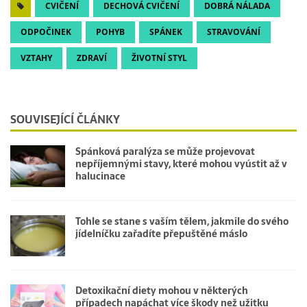
CVIČENÍ
DECHOVÁ CVIČENÍ
DOBRÁ NÁLADA
ODPOČINEK
POHYB
SPÁNEK
STRAVOVÁNÍ
VZTAHY
ZDRAVÍ
ŽIVOTNÍ STYL
SOUVISEJÍCÍ ČLÁNKY
Spánková paralýza se může projevovat
nepříjemnými stavy, které mohou vyústit až v
halucinace
Tohle se stane s vaším tělem, jakmile do svého
jídelníčku zařadíte přepuštěné máslo
Detoxikační diety mohou v některých
případech napáchat více škody než užitku