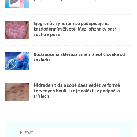
Sjögrenův syndrom se podepisuje na
každodenním životě. Mezi příznaky patří i
sucho v puse
Roztroušená skleróza změní život člověka od
základu
Hidradenitida o sobě dává vědět ve formě
červených boulí. Lze je nalézt i v podpaží a
tříslech