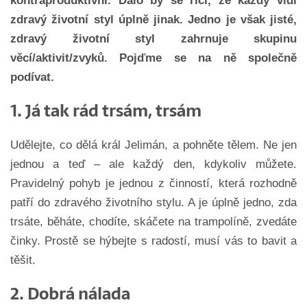
kontraproduktivní. Dalo by se říci, že každý vidí
zdravý životní styl úplně jinak. Jedno je však jisté,
zdravý životní styl zahrnuje skupinu
věcí/aktivit/zvyků. Pojďme se na ně společně
podívat.
1. Já tak rád trsám, trsám
Udělejte, co dělá král Jelimán, a pohněte tělem. Ne jen
jednou a teď – ale každý den, kdykoliv můžete.
Pravidelný pohyb je jednou z činností, která rozhodně
patří do zdravého životního stylu. A je úplně jedno, zda
trsáte, běháte, chodíte, skáčete na trampolíně, zvedáte
činky. Prostě se hýbejte s radostí, musí vás to bavit a
těšit.
2. Dobrá nálada