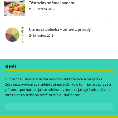
Těstoviny se šmakounem
21. března 2015
Cizrnová polévka – zdraví z přírody
13. dubna 2015
O NÁS
Buďte fit a užívejte si života naplno! V internetovém magazínu
Zdravestravovani.eu
najdete zajímavé články o tom, jak jíst zdravě a
přitom si pochutnat, jak se udržovat v kondici, jak vytěsnit ze života
stres a na co si dát na cestě za štíhlou linií pozor.