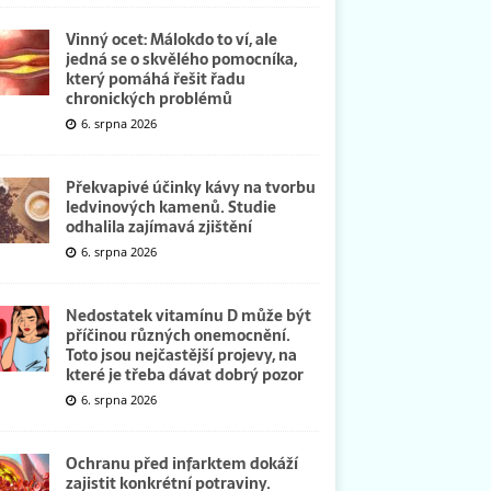
Vinný ocet: Málokdo to ví, ale
jedná se o skvělého pomocníka,
který pomáhá řešit řadu
chronických problémů
6. srpna 2026
Překvapivé účinky kávy na tvorbu
ledvinových kamenů. Studie
odhalila zajímavá zjištění
6. srpna 2026
Nedostatek vitamínu D může být
příčinou různých onemocnění.
Toto jsou nejčastější projevy, na
které je třeba dávat dobrý pozor
6. srpna 2026
Ochranu před infarktem dokáží
zajistit konkrétní potraviny.