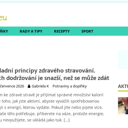
LŇKY
RADY A TIPY
RECEPTY
SPORT
ladní principy zdravého stravování.
ich dodržování je snazší, než se může zdát
AKT
 července 2026
Gabriela K
Potraviny a doplňky
m ke zdravé stravě je přijímat správné množství kalorií
 toho, jak jste aktivní, abyste vyvážili spotřebovanou
ii s energií, kterou vydáte. Pokud jíte nebo pijete více,
aše tělo potřebuje, přiberete na váze, protože energie,
u nevyužijete, se ukládá jako tuk.
[…]