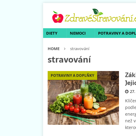
DIETY
NEMOCI
POTRAVINY A DOP
HOME
stravování
stravování
Zák
POTRAVINY A DOPLŇKY
Jej
27.
Klíče
podle
energ
než v
ktero