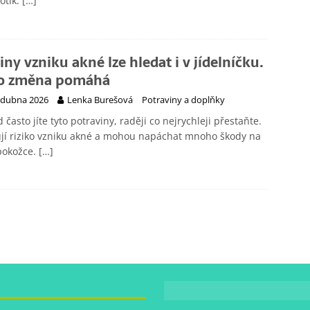
otik.
[…]
činy vzniku akné lze hledat i v jídelníčku.
o změna pomáhá
 dubna 2026
Lenka Burešová
Potraviny a doplňky
 často jíte tyto potraviny, raději co nejrychleji přestaňte.
jí riziko vzniku akné a mohou napáchat mnoho škody na
pokožce.
[…]