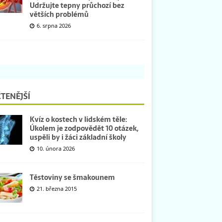
Udržujte tepny průchozí bez
větších problémů
6. srpna 2026
TENĚJŠÍ
Kvíz o kostech v lidském těle:
Úkolem je zodpovědět 10 otázek,
uspěli by i žáci základní školy
10. února 2026
Těstoviny se šmakounem
21. března 2015