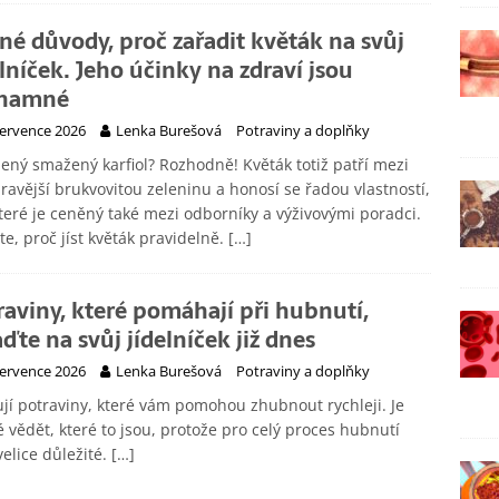
né důvody, proč zařadit květák na svůj
elníček. Jeho účinky na zdraví jsou
znamné
července 2026
Lenka Burešová
Potraviny a doplňky
ený smažený karfiol? Rozhodně! Květák totiž patří mezi
ravější brukvovitou zeleninu a honosí se řadou vlastností,
teré je ceněný také mezi odborníky a výživovými poradci.
ěte, proč jíst květák pravidelně.
[…]
raviny, které pomáhají při hubnutí,
aďte na svůj jídelníček již dnes
července 2026
Lenka Burešová
Potraviny a doplňky
ují potraviny, které vám pomohou zhubnout rychleji. Je
 vědět, které to jsou, protože pro celý proces hubnutí
velice důležité.
[…]