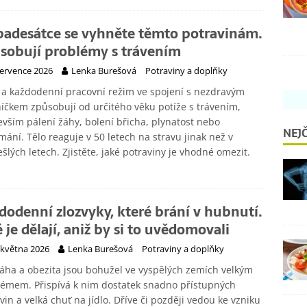
padesátce se vyhněte těmto potravinám.
sobují problémy s trávením
července 2026
Lenka Burešová
Potraviny a doplňky
 a každodenní pracovní režim ve spojení s nezdravým
níčkem způsobují od určitého věku potíže s trávením,
vším pálení žáhy, bolení břicha, plynatost nebo
NEJČ
ání. Tělo reaguje v 50 letech na stravu jinak než v
šlých letech. Zjistěte, jaké potraviny je vhodné omezit.
dodenní zlozvyky, které brání v hubnutí.
é je dělají, aniž by si to uvědomovali
 května 2026
Lenka Burešová
Potraviny a doplňky
ha a obezita jsou bohužel ve vyspělých zemích velkým
émem. Přispívá k nim dostatek snadno přístupných
vin a velká chuť na jídlo. Dříve či později vedou ke vzniku