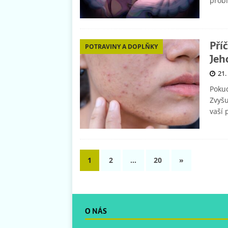
probi
Pří
POTRAVINY A DOPLŇKY
Jeh
21.
Pokud
Zvyšu
vaší 
1
2
…
20
»
O NÁS