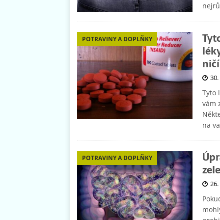
nejr
Tyt
POTRAVINY A DOPLŇKY
lék
ničí
30.
Tyto 
vám z
Někte
na va
Úpr
POTRAVINY A DOPLŇKY
zel
26.
Pokud
mohly