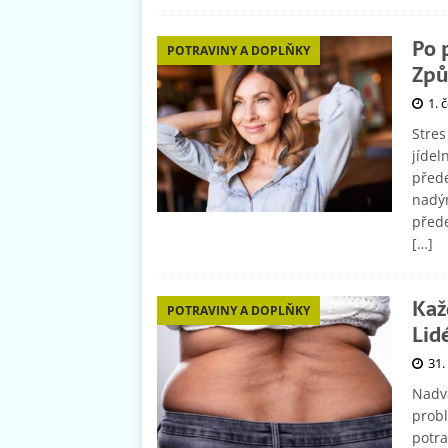
Po 
POTRAVINY A DOPLŇKY
Způ
1. 
Stres
jídel
přede
nadým
přede
[…]
Kaž
POTRAVINY A DOPLŇKY
Lid
31.
Nadvá
probl
potra