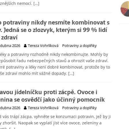
ůznějších nemocí.
[…]
o potraviny nikdy nesmíte kombinovat s
y. Jedná se o zlozvyk, kterým si 99 % lidí
 zdraví
 dubna 2026
Tereza Vohrlíková
Potraviny a doplňky
léky a potraviny rozhodně nikdy nekombinujte. Mohly by
působit řadu nebezpečných stavů a ohrozit vaše zdraví.
ré potraviny a léky není dobré kombinovat, protože by to
še zdraví mohlo mít vážné dopady.
[…]
avou jídelníčku proti zácpě. Ovoce i
enina se osvědčí jako účinný pomocník
 dubna 2026
Tereza Vohrlíková
Potraviny a doplňky
 vás trápí zácpa, vyhněte se konzumaci potravin, jež by ji
 zhoršit. Naopak se vyplatí jíst více ovoce, zeleniny a