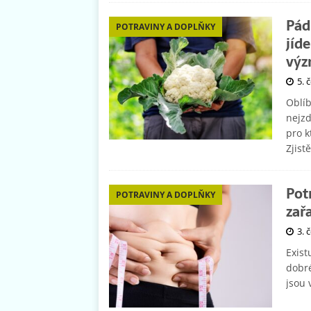
Pád
POTRAVINY A DOPLŇKY
jíd
vý
5. 
Oblíb
nejzd
pro k
Zjist
Pot
POTRAVINY A DOPLŇKY
zař
3. 
Exist
dobré
jsou 