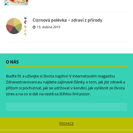
Cizrnová polévka – zdraví z přírody
13. dubna 2015
O NÁS
Buďte fit a užívejte si života naplno! V internetovém magazínu
Zdravestravovani.eu
najdete zajímavé články o tom, jak jíst zdravě a
přitom si pochutnat, jak se udržovat v kondici, jak vytěsnit ze života
stres a na co si dát na cestě za štíhlou linií pozor.
REDAKCE