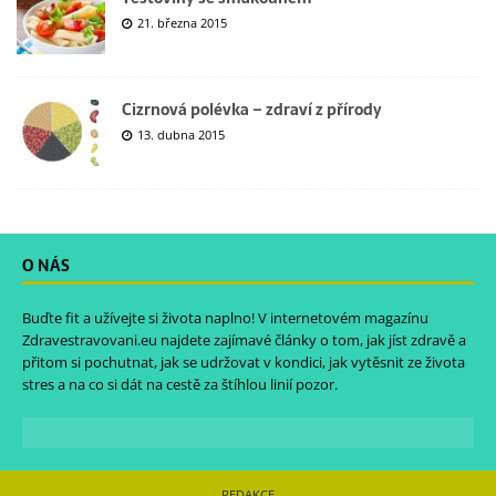
21. března 2015
Cizrnová polévka – zdraví z přírody
13. dubna 2015
O NÁS
Buďte fit a užívejte si života naplno! V internetovém magazínu
Zdravestravovani.eu
najdete zajímavé články o tom, jak jíst zdravě a
přitom si pochutnat, jak se udržovat v kondici, jak vytěsnit ze života
stres a na co si dát na cestě za štíhlou linií pozor.
REDAKCE