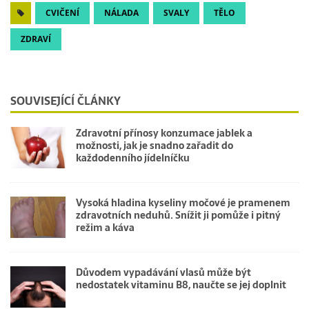
CVIČENÍ
NÁLADA
SVALY
TĚLO
ZDRAVÍ
SOUVISEJÍCÍ ČLÁNKY
Zdravotní přínosy konzumace jablek a
možnosti, jak je snadno zařadit do
každodenního jídelníčku
Vysoká hladina kyseliny močové je pramenem
zdravotních neduhů. Snížit ji pomůže i pitný
režim a káva
Důvodem vypadávání vlasů může být
nedostatek vitaminu B8, naučte se jej doplnit