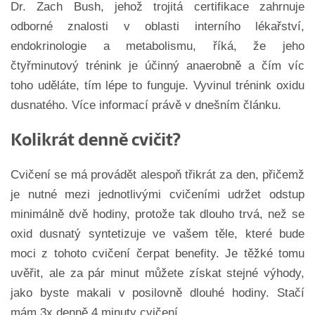
Dr. Zach Bush, jehož trojitá certifikace zahrnuje
odborné znalosti v oblasti interního lékařství,
endokrinologie a metabolismu, říká, že jeho
čtyřminutový trénink je účinný anaerobně a čím víc
toho uděláte, tím lépe to funguje. Vyvinul trénink oxidu
dusnatého. Více informací právě v dnešním článku.
Kolikrát denně cvičit?
Cvičení se má provádět alespoň třikrát za den, přičemž
je nutné mezi jednotlivými cvičeními udržet odstup
minimálně dvě hodiny, protože tak dlouho trvá, než se
oxid dusnatý syntetizuje ve vašem těle, které bude
moci z tohoto cvičení čerpat benefity. Je těžké tomu
uvěřit, ale za pár minut můžete získat stejné výhody,
jako byste makali v posilovně dlouhé hodiny. Stačí
mám 3x denně 4 minuty cvičení.