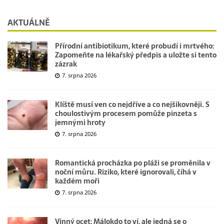
AKTUÁLNĚ
Přírodní antibiotikum, které probudí i mrtvého:
Zapomeňte na lékařský předpis a uložte si tento
zázrak
7. srpna 2026
Klíště musí ven co nejdříve a co nejšikovněji. S
choulostivým procesem pomůže pinzeta s
jemnými hroty
7. srpna 2026
Romantická procházka po pláži se proměnila v
noční můru. Riziko, které ignorovali, číhá v
každém moři
7. srpna 2026
Vinný ocet: Málokdo to ví, ale jedná se o