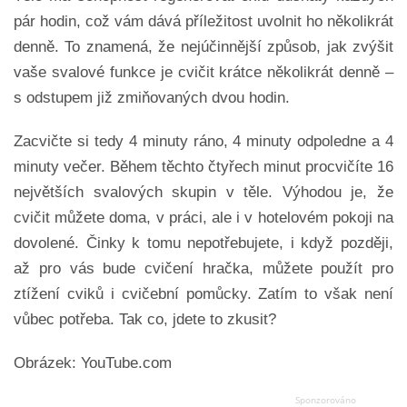
pár hodin, což vám dává příležitost uvolnit ho několikrát
denně. To znamená, že nejúčinnější způsob, jak zvýšit
vaše svalové funkce je cvičit krátce několikrát denně –
s odstupem již zmiňovaných dvou hodin.
Zacvičte si tedy 4 minuty ráno, 4 minuty odpoledne a 4
minuty večer. Během těchto čtyřech minut procvičíte 16
největších svalových skupin v těle. Výhodou je, že
cvičit můžete doma, v práci, ale i v hotelovém pokoji na
dovolené. Činky k tomu nepotřebujete, i když později,
až pro vás bude cvičení hračka, můžete použít pro
ztížení cviků i cvičební pomůcky. Zatím to však není
vůbec potřeba. Tak co, jdete to zkusit?
Obrázek: YouTube.com