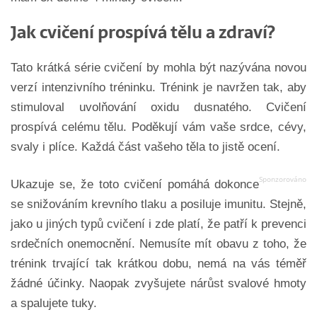
Jak cvičení prospívá tělu a zdraví?
Tato krátká série cvičení by mohla být nazývána novou
verzí intenzivního tréninku. Trénink je navržen tak, aby
stimuloval uvolňování oxidu dusnatého. Cvičení
prospívá celému tělu. Poděkují vám vaše srdce, cévy,
svaly i plíce. Každá část vašeho těla to jistě ocení.
Ukazuje se, že toto cvičení pomáhá dokonce
se snižováním krevního tlaku a posiluje imunitu. Stejně,
jako u jiných typů cvičení i zde platí, že patří k prevenci
srdečních onemocnění. Nemusíte mít obavu z toho, že
trénink trvající tak krátkou dobu, nemá na vás téměř
žádné účinky. Naopak zvyšujete nárůst svalové hmoty
a spalujete tuky.