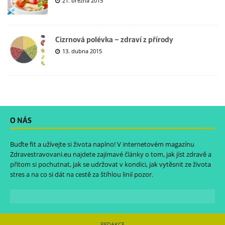
21. března 2015
Cizrnová polévka – zdraví z přírody
13. dubna 2015
O NÁS
Buďte fit a užívejte si života naplno! V internetovém magazínu
Zdravestravovani.eu
najdete zajímavé články o tom, jak jíst zdravě a
přitom si pochutnat, jak se udržovat v kondici, jak vytěsnit ze života
stres a na co si dát na cestě za štíhlou linií pozor.
REDAKCE