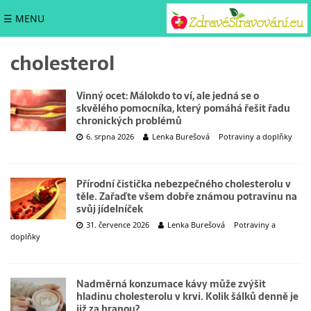
☰ MENU
cholesterol
Vinný ocet: Málokdo to ví, ale jedná se o
skvělého pomocníka, který pomáhá řešit řadu
chronických problémů
6. srpna 2026
Lenka Burešová
Potraviny a doplňky
Přírodní čistička nebezpečného cholesterolu v
těle. Zařaďte všem dobře známou potravinu na
svůj jídelníček
31. července 2026
Lenka Burešová
Potraviny a
doplňky
Nadměrná konzumace kávy může zvýšit
hladinu cholesterolu v krvi. Kolik šálků denně je
již za hranou?