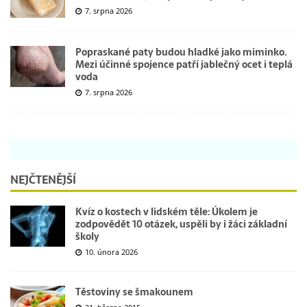
7. srpna 2026
Popraskané paty budou hladké jako miminko.
Mezi účinné spojence patří jablečný ocet i teplá
voda
7. srpna 2026
NEJČTENĚJŠÍ
Kvíz o kostech v lidském těle: Úkolem je
zodpovědět 10 otázek, uspěli by i žáci základní
školy
10. února 2026
Těstoviny se šmakounem