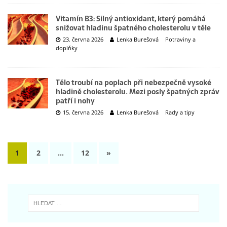
Vitamín B3: Silný antioxidant, který pomáhá
snižovat hladinu špatného cholesterolu v těle
23. června 2026
Lenka Burešová
Potraviny a
doplňky
Tělo troubí na poplach při nebezpečně vysoké
hladině cholesterolu. Mezi posly špatných zpráv
patří i nohy
15. června 2026
Lenka Burešová
Rady a tipy
1
2
…
12
»