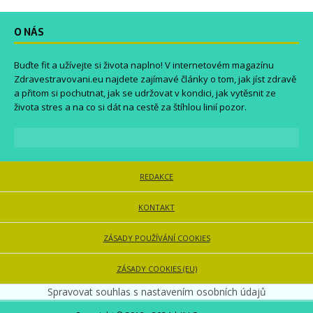
O NÁS
Buďte fit a užívejte si života naplno! V internetovém magazínu
Zdravestravovani.eu
najdete zajímavé články o tom, jak jíst zdravě
a přitom si pochutnat, jak se udržovat v kondici, jak vytěsnit ze
života stres a na co si dát na cestě za štíhlou linií pozor.
REDAKCE
KONTAKT
ZÁSADY POUŽÍVÁNÍ COOKIES
ZÁSADY COOKIES (EU)
Spravovat souhlas s nastavením osobních údajů