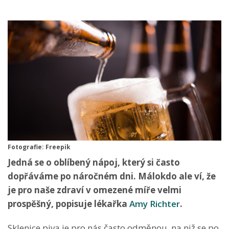
Fotografie: Freepik
Jedná se o oblíbený nápoj, který si často
dopřáváme po náročném dni. Málokdo ale ví, že
je pro naše zdraví v omezené míře velmi
prospěšný, popisuje lékařka
Amy Richter
.
Sklenice piva je pro nás často odměnou, na niž se po