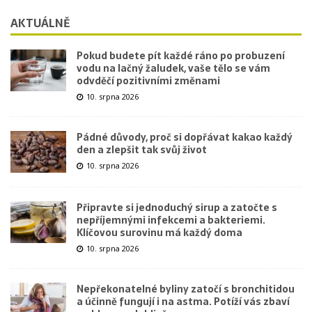
AKTUÁLNĚ
Pokud budete pít každé ráno po probuzení
vodu na lačný žaludek, vaše tělo se vám
odvděčí pozitivními změnami
10. srpna 2026
Pádné důvody, proč si dopřávat kakao každý
den a zlepšit tak svůj život
10. srpna 2026
Připravte si jednoduchý sirup a zatočte s
nepříjemnými infekcemi a bakteriemi.
Klíčovou surovinu má každý doma
10. srpna 2026
Nepřekonatelné byliny zatočí s bronchitidou
a účinně fungují i na astma. Potíží vás zbaví