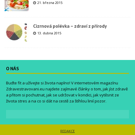
21. března 2015
Cizrnová polévka – zdraví z přírody
13. dubna 2015
O NÁS
Buďte fit a užívejte si života naplno! V internetovém magazínu
Zdravestravovani.eu
najdete zajímavé články o tom, jak jíst zdravě
a přitom si pochutnat, jak se udržovat v kondici, jak vytěsnit ze
života stres a na co si dát na cestě za štíhlou linií pozor.
REDAKCE