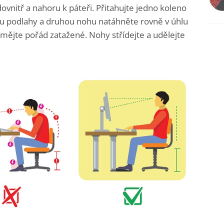
ovnitř a nahoru k páteři. Přitahujte jedno koleno
e u podlahy a druhou nohu natáhněte rovně v úhlu
y mějte pořád zatažené. Nohy střídejte a udělejte