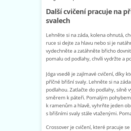
Další cvičení pracuje na 
svalech
Lehněte si na záda, kolena ohnutá, ch
ruce si dejte za hlavu nebo si je natá
vydechněte a zatáhněte břicho dovnit
pomalu od podlahy, chvíli vydržte a po
Jóga vsedě je zajímavé cvičení, díky k
příčné břišní svaly. Lehněte si na zá
podlahou. Zatlačte do podlahy, silně 
směrem k páteři. Pomalým pohybem 
k ramenům a hlavě, vyhrňte jeden o
s břišními svaly stále vtaženými. Po
Crossover je cvičení, které pracuje se