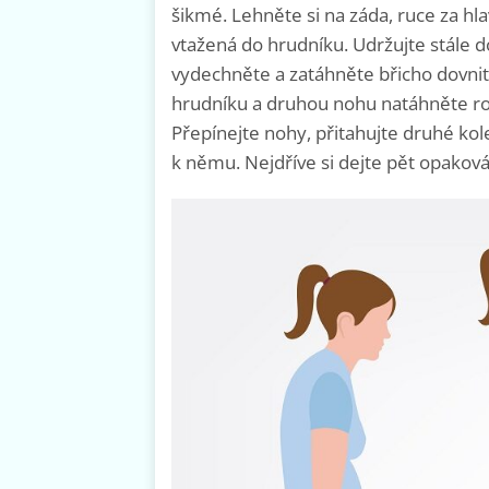
šikmé. Lehněte si na záda, ruce za h
vtažená do hrudníku. Udržujte stále do
vydechněte a zatáhněte břicho dovnit
hrudníku a druhou nohu natáhněte r
Přepínejte nohy, přitahujte druhé k
k němu. Nejdříve si dejte pět opaková