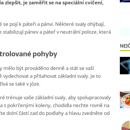
 zlepšit, je zaměřit se na speciální cvičení,
é se pojí k páteři a pánvi. Některé svaly ohýbají,
e stabilizují pánev a páteř v neutrální poloze, která
NEJČ
ntrolované pohyby
 by mělo být prováděno denně a stát se vaší
 vydechovat a přitahovat základní svaly. Je to
žívá se také v józe.
ré trénuje vaše základní svaly, aby spolupracovaly
áda s pokrčenými koleny, chodidla nechte rovně na
čte dolní částí zad do podlahy a hlavu zvedněte od