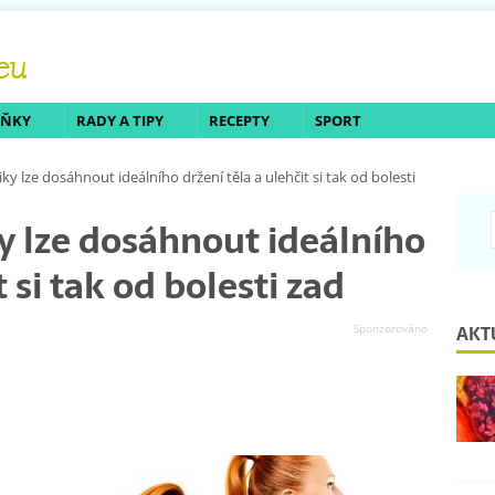
LŇKY
RADY A TIPY
RECEPTY
SPORT
y lze dosáhnout ideálního držení těla a ulehčit si tak od bolesti
 lze dosáhnout ideálního
t si tak od bolesti zad
AKT