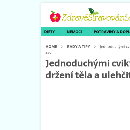
DIETY
NEMOCI
POTRAVINY A DOP
HOME
RADY A TIPY
Jednoduchými cvik
zad
Jednoduchými cviky
držení těla a ulehči