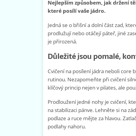
Nejlepším způsobem, jak držení těla
které posílí vaše jádro.
Jedná se o břišní a dolní část zad, kter
prodlužují nebo otáčejí páteř, jiné zas
je přirozená.
Důležité jsou pomalé, ko
Cvičení na posílení jádra neboli core
rutinou. Nezapomeňte při cvičení silně
klíčový princip nejen v pilates, ale pou
Prodloužení jedné nohy je cvičení, kte
na stabilizaci pánve. Lehněte si na z
podlaze a ruce mějte za hlavou. Zatla
podlahy nahoru.