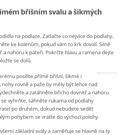
přímém břišním svalu a šikmých
odidla na podlaze. Zatlačte co nejvíce do podlahy,
hněte ke kolenům, pokud vám to krk dovolí. Silně
ř a nahoru k páteři. Pokrčte hlavu a ramena dejte
ložte se dolů.
terému posílíte přímé břišní, šikmé i
da, nohy rovně a paže by měly být lehce nad
vydechněte a zatáhněte břicho dovnitř a nahoru
se vyhrňte, sáhněte rukama od podlahy
bratel po druhém, dokud nebudete sedět
malým pohybem se vraťte do výchozí polohy.
 všemi základní svaly a zaměřuje se hlavně na ty