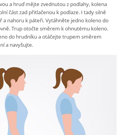
lavou a hruď mějte zvednutou z podlahy, kolena
lní část zad přitlačenou k podlaze. I tady silně
ř a nahoru k páteři. Vytáhněte jedno koleno do
ovně. Trup otočte směrem k ohnutému koleno.
oleno do hrudníku a otáčejte trupem směrem
ní a navyšujte.