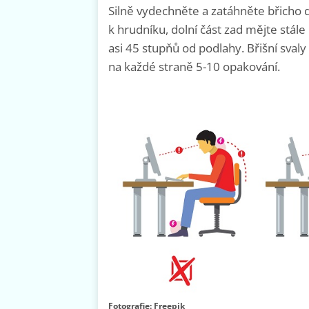
Silně vydechněte a zatáhněte břicho d
k hrudníku, dolní část zad mějte stál
asi 45 stupňů od podlahy. Břišní sval
na každé straně 5-10 opakování.
Fotografie: Freepik