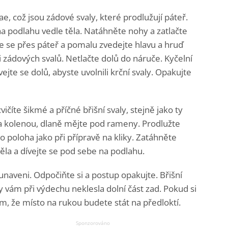
e, což jsou zádové svaly, které prodlužují páteř.
na podlahu vedle těla. Natáhněte nohy a zatlačte
e se přes páteř a pomalu zvedejte hlavu a hruď
 zádových svalů. Netlačte dolů do náruče. Kyčelní
ejte se dolů, abyste uvolnili krční svaly. Opakujte
ičíte šikmé a příčné břišní svaly, stejně jako ty
a kolenou, dlaně mějte pod rameny. Prodlužte
o poloha jako při přípravě na kliky. Zatáhněte
 těla a dívejte se pod sebe na podlahu.
unaveni. Odpočiňte si a postup opakujte. Břišní
y vám při výdechu neklesla dolní část zad. Pokud si
tím, že místo na rukou budete stát na předloktí.