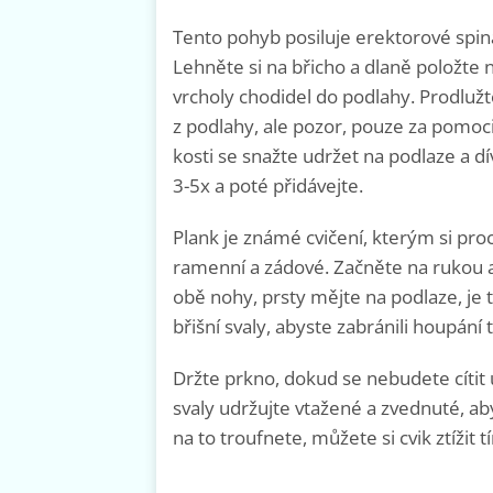
Tento pohyb posiluje erektorové spina
Lehněte si na břicho a dlaně položte 
vrcholy chodidel do podlahy. Prodlužt
z podlahy, ale pozor, pouze za pomoci
kosti se snažte udržet na podlaze a dív
3-5x a poté přidávejte.
Plank je známé cvičení, kterým si procv
ramenní a zádové. Začněte na rukou 
obě nohy, prsty mějte na podlaze, je t
břišní svaly, abyste zabránili houpání
Držte prkno, dokud se nebudete cítit 
svaly udržujte vtažené a zvednuté, ab
na to troufnete, můžete si cvik ztížit 