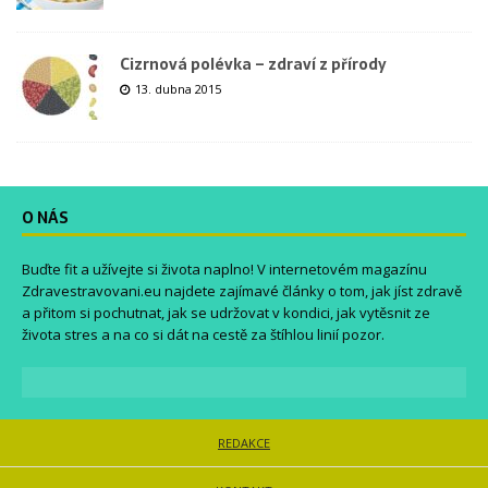
Cizrnová polévka – zdraví z přírody
13. dubna 2015
O NÁS
Buďte fit a užívejte si života naplno! V internetovém magazínu
Zdravestravovani.eu
najdete zajímavé články o tom, jak jíst zdravě
a přitom si pochutnat, jak se udržovat v kondici, jak vytěsnit ze
života stres a na co si dát na cestě za štíhlou linií pozor.
REDAKCE