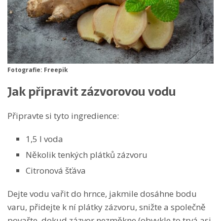
Fotografie: Freepik
Jak připravit zázvorovou vodu
Připravte si tyto ingredience:
1,5 l voda
Několik tenkých plátků zázvoru
Citronová šťáva
Dejte vodu vařit do hrnce, jakmile dosáhne bodu
varu, přidejte k ní plátky zázvoru, snižte a společně
povařte, dokud zázvor nezměkne (obvykle to trvá asi