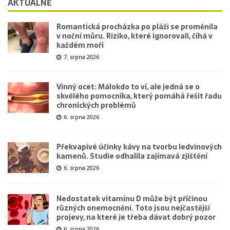
AKTUÁLNĚ
Romantická procházka po pláži se proměnila
v noční můru. Riziko, které ignorovali, číhá v
každém moři
7. srpna 2026
Vinný ocet: Málokdo to ví, ale jedná se o
skvělého pomocníka, který pomáhá řešit řadu
chronických problémů
6. srpna 2026
Překvapivé účinky kávy na tvorbu ledvinových
kamenů. Studie odhalila zajímavá zjištění
6. srpna 2026
Nedostatek vitamínu D může být příčinou
různých onemocnění. Toto jsou nejčastější
projevy, na které je třeba dávat dobrý pozor
6. srpna 2026