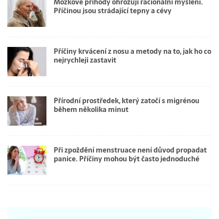
Mozkové příhody ohrožují racionální myšlení.
Příčinou jsou strádající tepny a cévy
Příčiny krvácení z nosu a metody na to, jak ho co
nejrychleji zastavit
Přírodní prostředek, který zatočí s migrénou
během několika minut
Při zpoždění menstruace není důvod propadat
panice. Příčiny mohou být často jednoduché