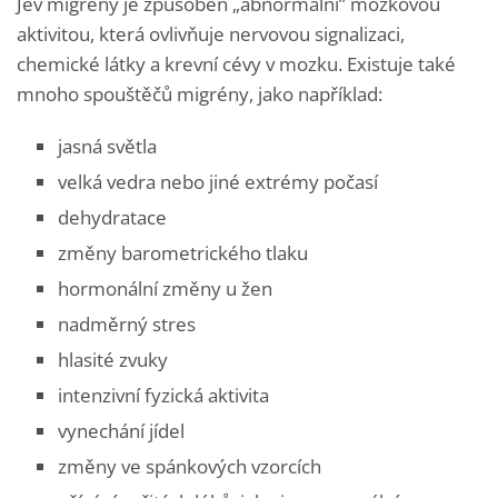
Jev migrény je způsoben „abnormální” mozkovou
aktivitou, která ovlivňuje nervovou signalizaci,
chemické látky a krevní cévy v mozku. Existuje také
mnoho spouštěčů migrény, jako například:
jasná světla
velká vedra nebo jiné extrémy počasí
dehydratace
změny barometrického tlaku
hormonální změny u žen
nadměrný stres
hlasité zvuky
intenzivní fyzická aktivita
vynechání jídel
změny ve spánkových vzorcích