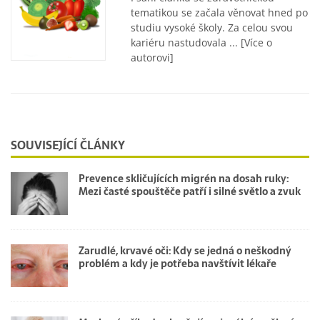
tematikou se začala věnovat hned po
studiu vysoké školy. Za celou svou
kariéru nastudovala ...
[Více o
autorovi]
SOUVISEJÍCÍ ČLÁNKY
Prevence skličujících migrén na dosah ruky:
Mezi časté spouštěče patří i silné světlo a zvuk
Zarudlé, krvavé oči: Kdy se jedná o neškodný
problém a kdy je potřeba navštívit lékaře