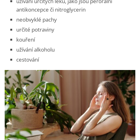
užívání určitých léků, jako jsou perorální
antikoncepce či nitroglycerin
neobvyklé pachy
určité potraviny
kouření
užívání alkoholu
cestování