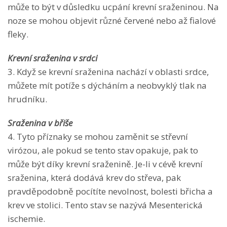
může to být v důsledku ucpání krevní sraženinou. Na
noze se mohou objevit různé červené nebo až fialové
fleky.
Krevní sraženina v srdci
3. Když se krevní sraženina nachází v oblasti srdce,
můžete mít potíže s dýcháním a neobvyklý tlak na
hrudníku.
Sraženina v břiše
4. Tyto příznaky se mohou zaměnit se střevní
virózou, ale pokud se tento stav opakuje, pak to
může být díky krevní sraženině. Je-li v cévě krevní
sraženina, která dodává krev do střeva, pak
pravděpodobně pocítíte nevolnost, bolesti břicha a
krev ve stolici. Tento stav se nazývá Mesenterická
ischemie.