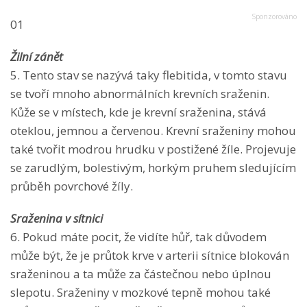
01
Žilní zánět
5. Tento stav se nazývá taky flebitida, v tomto stavu
se tvoří mnoho abnormálních krevních sraženin.
Kůže se v místech, kde je krevní sraženina, stává
oteklou, jemnou a červenou. Krevní sraženiny mohou
také tvořit modrou hrudku v postižené žíle. Projevuje
se zarudlým, bolestivým, horkým pruhem sledujícím
průběh povrchové žíly.
Sraženina v sítnici
6. Pokud máte pocit, že vidíte hůř, tak důvodem
může být, že je průtok krve v arterii sítnice blokován
sraženinou a ta může za částečnou nebo úplnou
slepotu. Sraženiny v mozkové tepně mohou také