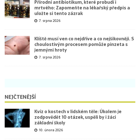
Přírodní antibiotikum, které probudí i
mrtvého: Zapomeňte na lékařský předpis a
uložte si tento zázrak
7. srpna 2026
Klíště musí ven co nejdříve a co nejšikovněji. S
choulostivým procesem pomůže pinzeta s
jemnými hroty
7. srpna 2026
NEJČTENĚJŠÍ
Kvíz o kostech v lidském těle: Úkolem je
zodpovědět 10 otázek, uspěli by i žáci
základní školy
10. února 2026