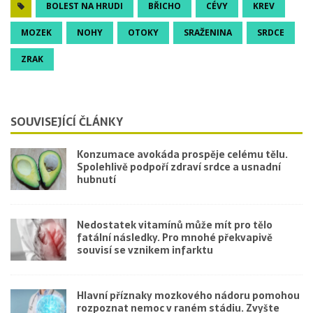
BOLEST NA HRUDI
BŘICHO
CÉVY
KREV
MOZEK
NOHY
OTOKY
SRAŽENINA
SRDCE
ZRAK
SOUVISEJÍCÍ ČLÁNKY
Konzumace avokáda prospěje celému tělu.
Spolehlivě podpoří zdraví srdce a usnadní
hubnutí
Nedostatek vitamínů může mít pro tělo
fatální následky. Pro mnohé překvapivě
souvisí se vznikem infarktu
Hlavní příznaky mozkového nádoru pomohou
rozpoznat nemoc v raném stádiu. Zvyšte