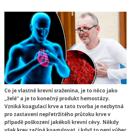
Co je vlastně krevní sraženina, je to něco jako
„želé“ a je to konečný produkt hemostázy.
Vzniká koagulací krve a tato tvorba je nezbytná
pro zastavení nepřetržitého průtoku krve v
případě poškození jakékoli krevní cévy. Někdy
však krev začíná koagulovat, i když to není vůbec