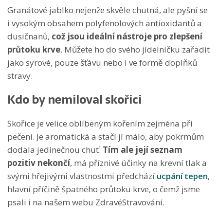
Granátové jablko nejenže skvěle chutná, ale pyšní se
i vysokým obsahem polyfenolových antioxidantů a
dusičnanů,
což jsou ideální nástroje pro zlepšení
průtoku krve
. Můžete ho do svého jídelníčku zařadit
jako syrové, pouze šťávu nebo i ve formě doplňků
stravy.
Kdo by nemiloval skořici
Skořice je velice oblíbeným kořením zejména při
pečení. Je aromatická a stačí jí málo, aby pokrmům
dodala jedinečnou chuť.
Tím ale její seznam
pozitiv nekončí
, má příznivé účinky na krevní tlak a
svými hřejivými vlastnostmi předchází
ucpání tepen
,
hlavní příčině špatného průtoku krve, o čemž jsme
psali i na našem webu ZdravéStravování.