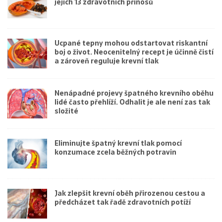
jejich 13 zdravotních přínosů
Ucpané tepny mohou odstartovat riskantní
boj o život. Neocenitelný recept je účinně čistí
a zároveň reguluje krevní tlak
Nenápadné projevy špatného krevního oběhu
lidé často přehlíží. Odhalit je ale není zas tak
složité
Eliminujte špatný krevní tlak pomocí
konzumace zcela běžných potravin
Jak zlepšit krevní oběh přirozenou cestou a
předcházet tak řadě zdravotních potíží