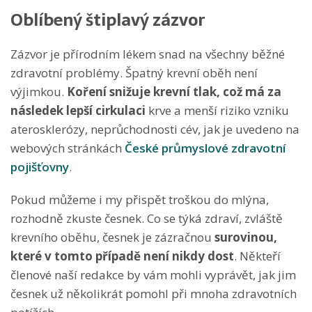
Oblíbený štiplavý zázvor
Zázvor je přírodním lékem snad na všechny běžné
zdravotní problémy. Špatný krevní oběh není
výjimkou.
Koření snižuje krevní tlak, což má za
následek lepší cirkulaci
krve a menší riziko vzniku
aterosklerózy, neprůchodnosti cév, jak je uvedeno na
webových stránkách
České průmyslové zdravotní
pojišťovny
.
Pokud můžeme i my přispět troškou do mlýna,
rozhodně zkuste česnek. Co se týká zdraví, zvláště
krevního oběhu, česnek je zázračnou
surovinou,
které v tomto případě není nikdy dost
. Někteří
členové naší redakce by vám mohli vyprávět, jak jim
česnek už několikrát pomohl při mnoha zdravotních