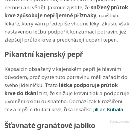
nemusí ani vědět. Jakmile zjistíte, že
snížený průtok
krve způsobuje nepříjemné příznaky
, navštivte
lékaře, který vám předepíše vhodné léky. Zkuste však
nastavenou léčbu podpořit konzumací potravin, jež
zlepšují průtok krve a předcházejí ucpání tepen.
Pikantní kajenský pepř
Kapsaicin obsažený v kajenském pepři je hlavním
důvodem, proč byste tuto potravinu měli zařadit do
svého jídelníčku. Ttato
látka podporuje průtok
krve do tkání
tím, že snižuje krevní tlak a podporuje
uvolnění oxidu dusnatého. Dochází tak k rozšíření
cév a lepší cirkulaci krve, říká lékařka
Jillian Kubala
.
Šťavnaté granátové jablko