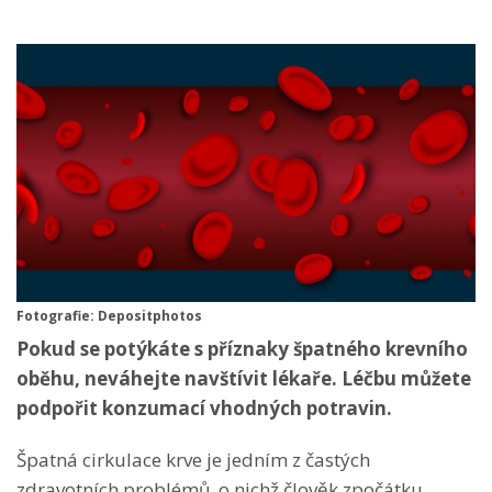
Fotografie: Depositphotos
Pokud se potýkáte s příznaky špatného krevního
oběhu, neváhejte navštívit lékaře. Léčbu můžete
podpořit konzumací vhodných potravin.
Špatná cirkulace krve je jedním z častých
zdravotních problémů, o nichž člověk zpočátku