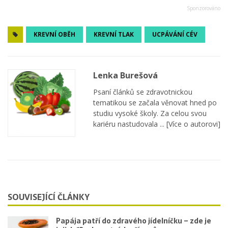
KREVNÍ OBĚH
KREVNÍ TLAK
UCPÁVÁNÍ CÉV
Lenka Burešová
Psaní článků se zdravotnickou
tematikou se začala věnovat hned po
studiu vysoké školy. Za celou svou
kariéru nastudovala ...
[Více o autorovi]
SOUVISEJÍCÍ ČLÁNKY
Papája patří do zdravého jídelníčku – zde je