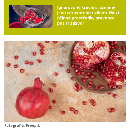
Ignorované krevní sraženiny
jsou zdravotním rizikem. Mezi
účinné prostředky prevence
patří i zázvor
Fotografie: Freepik