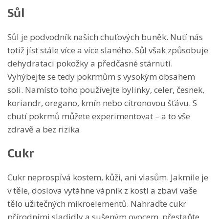
Sůl
Sůl je podvodník našich chuťových buněk. Nutí nás
totiž jíst stále více a více slaného. Sůl však způsobuje
dehydrataci pokožky a předčasné stárnutí.
Vyhýbejte se tedy pokrmům s vysokým obsahem
soli. Namísto toho používejte bylinky, celer, česnek,
koriandr, oregano, kmín nebo citronovou šťávu. S
chutí pokrmů můžete experimentovat – a to vše
zdravě a bez rizika
Cukr
Cukr neprospívá kostem, kůži, ani vlasům. Jakmile je
v těle, doslova vytáhne vápník z kostí a zbaví vaše
tělo užitečných mikroelementů. Nahraďte cukr
přírodními sladidly a sušeným ovocem, přestaňte