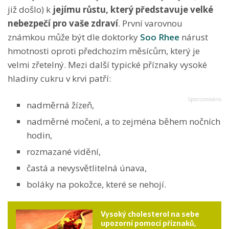
již došlo) k
jejímu růstu, který představuje velké
nebezpečí pro vaše zdraví
. První varovnou
známkou může být dle doktorky
Soo Rhee
nárust
hmotnosti oproti předchozím měsícům, který je
velmi zřetelný. Mezi další typické příznaky vysoké
hladiny cukru v krvi patří:
nadměrná žízeň,
nadměrné močení, a to zejména během nočních
hodin,
rozmazané vidění,
častá a nevysvětlitelná únava,
boláky na pokožce, které se nehojí.
Vysoký cholesterol na sebe
upozorní pomocí příznaků,