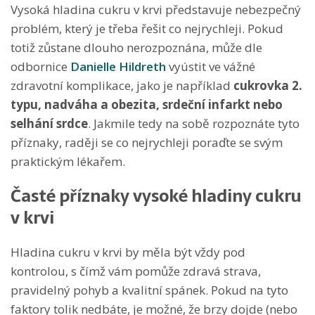
Vysoká hladina cukru v krvi představuje nebezpečný
problém, který je třeba řešit co nejrychleji. Pokud
totiž zůstane dlouho nerozpoznána, může dle
odbornice
Danielle Hildreth
vyústit ve vážné
zdravotní komplikace, jako je například
cukrovka 2.
typu, nadváha a obezita, srdeční infarkt nebo
selhání srdce
. Jakmile tedy na sobě rozpoznáte tyto
příznaky, raději se co nejrychleji poraďte se svým
praktickým lékařem.
Časté příznaky vysoké hladiny cukru
v krvi
Hladina cukru v krvi by měla být vždy pod
kontrolou, s čímž vám pomůže zdravá strava,
pravidelný pohyb a kvalitní spánek. Pokud na tyto
faktory tolik nedbáte, je možné, že brzy dojde (nebo