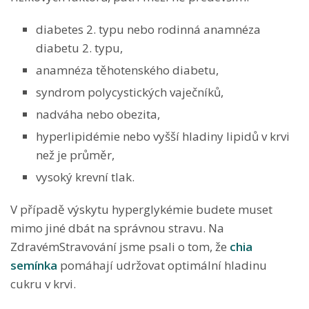
diabetes 2. typu nebo rodinná anamnéza
diabetu 2. typu,
anamnéza těhotenského diabetu,
syndrom polycystických vaječníků,
nadváha nebo obezita,
hyperlipidémie nebo vyšší hladiny lipidů v krvi
než je průměr,
vysoký krevní tlak.
V případě výskytu hyperglykémie budete muset
mimo jiné dbát na správnou stravu. Na
ZdravémStravování jsme psali o tom, že
chia
semínka
pomáhají udržovat optimální hladinu
cukru v krvi.