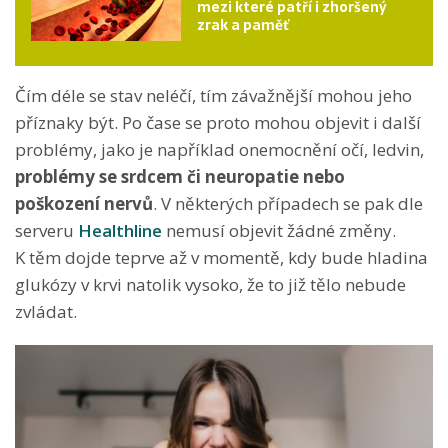
mezi které patří i zhoršený
zrak a paměť
Čím déle se stav neléčí, tím závažnější mohou jeho
příznaky být. Po čase se proto mohou objevit i další
problémy, jako je například onemocnění očí, ledvin,
problémy se srdcem či neuropatie nebo
poškození nervů
. V některých případech se pak dle
serveru
Healthline
nemusí objevit žádné změny.
K těm dojde teprve až v momentě, kdy bude hladina
glukózy v krvi natolik vysoko, že to již tělo nebude
zvládat.