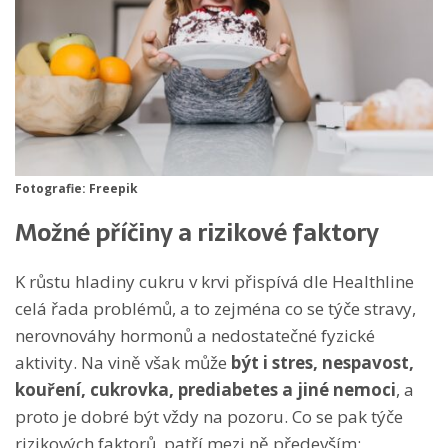
Fotografie: Freepik
Možné příčiny a rizikové faktory
K růstu hladiny cukru v krvi přispívá dle Healthline
celá řada problémů, a to zejména co se týče stravy,
nerovnováhy hormonů a nedostatečné fyzické
aktivity. Na vině však může
být i stres, nespavost,
kouření, cukrovka, prediabetes a jiné nemoci
, a
proto je dobré být vždy na pozoru. Co se pak týče
rizikových faktorů, patří mezi ně především: