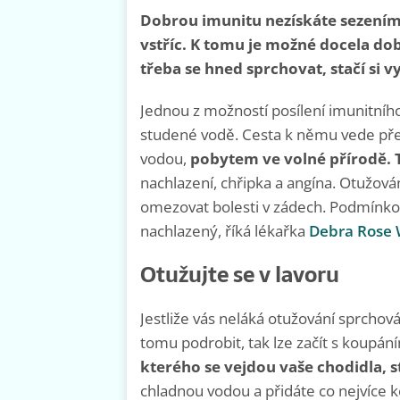
Dobrou imunitu nezískáte sezením 
vstříc. K tomu je možné docela do
třeba se hned sprchovat, stačí si 
Jednou z možností posílení imunitního
studené vodě. Cesta k němu vede př
vodou,
pobytem ve volné přírodě.
nachlazení, chřipka a angína. Otužová
omezovat bolesti v zádech. Podmínkou 
nachlazený, říká lékařka
Debra Rose 
Otužujte se v lavoru
Jestliže vás neláká otužování sprcho
tomu podrobit, tak lze začít s koupá
kterého se vejdou vaše chodidla, 
chladnou vodou a přidáte co nejvíce 