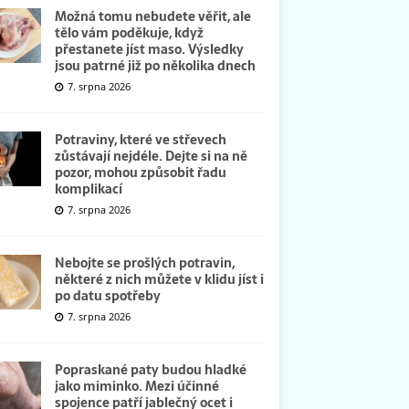
Možná tomu nebudete věřit, ale
tělo vám poděkuje, když
přestanete jíst maso. Výsledky
jsou patrné již po několika dnech
7. srpna 2026
Potraviny, které ve střevech
zůstávají nejdéle. Dejte si na ně
pozor, mohou způsobit řadu
komplikací
7. srpna 2026
Nebojte se prošlých potravin,
některé z nich můžete v klidu jíst i
po datu spotřeby
7. srpna 2026
Popraskané paty budou hladké
jako miminko. Mezi účinné
spojence patří jablečný ocet i