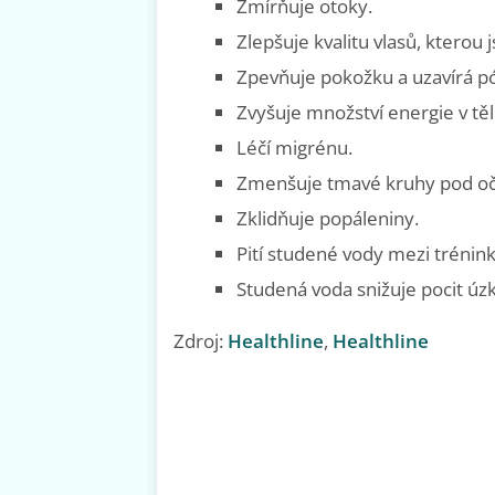
Zmírňuje otoky.
Zlepšuje kvalitu vlasů, kterou j
Zpevňuje pokožku a uzavírá pór
Zvyšuje množství energie v těl
Léčí migrénu.
Zmenšuje tmavé kruhy pod o
Zklidňuje popáleniny.
Pití studené vody mezi tréni
Studená voda snižuje pocit úzkost
Zdroj:
Healthline
,
Healthline