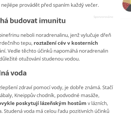
 nejlépe provádět před spaním každý večer.
há budovat imunitu
inefrinu neboli noradrenalinu, jenž vylučuje dřeň
 srdečního tepu,
roztažení cév v kosterních
ování. Vedle těchto účinků napomáhá noradrenalin
k důležité otužování studenou vodou.
dná voda
zlepšení zdraví pomocí vody, je dobře známá. Stačí
 zábaly, Kneippův chodník, podvodné masáže,
bvykle poskytují lázeňským hostům
v lázních,
. Studená voda má celou řadu pozitivních účinků