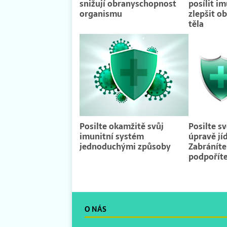
snižují obranyschopnost
posílit im
organismu
zlepšit o
těla
Posilte okamžitě svůj
Posilte s
imunitní systém
úpravě jí
jednoduchými způsoby
Zabráníte
podpořít
O NÁS