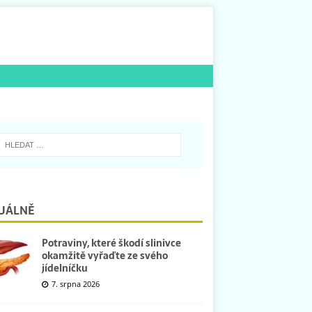
UÁLNĚ
Potraviny, které škodí slinivce
okamžitě vyřaďte ze svého
jídelníčku
7. srpna 2026