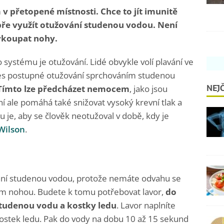
v přetopené místnosti. Chce to jít imunitě
bře využít otužování studenou vodou. Není
vykoupat nohy.
 systému je otužování. Lidé obvykle volí plavání ve
es postupné otužování sprchováním studenou
NEJČ
 Tímto lze předcházet nemocem
, jako jsou
ní ale pomáhá také snižovat vysoký krevní tlak a
je, aby se člověk neotužoval v době, kdy je
Wilson
.
vání studenou vodou, protože nemáte odvahu se
ním nohou. Budete k tomu potřebovat lavor,
do
studenou vodu a kostky ledu
. Lavor naplníte
kostek ledu. Pak do vody na dobu 10 až 15 sekund