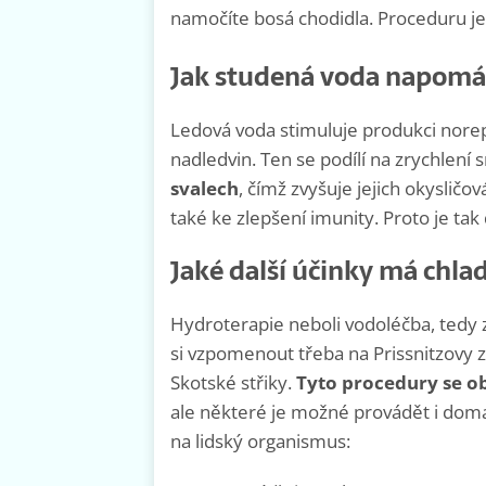
namočíte bosá chodidla. Proceduru je
Jak studená voda napomá
Ledová voda stimuluje produkci norep
nadledvin. Ten se podílí na zrychlení
svalech
, čímž zvyšuje jejich okyslič
také ke zlepšení imunity. Proto je ta
Jaké další účinky má chla
Hydroterapie neboli vodoléčba, tedy 
si vzpomenout třeba na Prissnitzovy
Skotské střiky.
Tyto procedury se o
ale některé je možné provádět i doma
na lidský organismus: