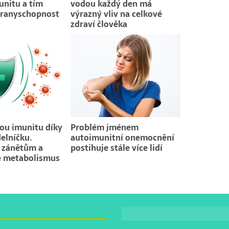
unitu a tím
vodou každý den má
branyschopnost
výrazný vliv na celkové
zdraví člověka
vou imunitu díky
Problém jménem
delníčku.
autoimunitní onemocnění
 zánětům a
postihuje stále více lidí
e metabolismus