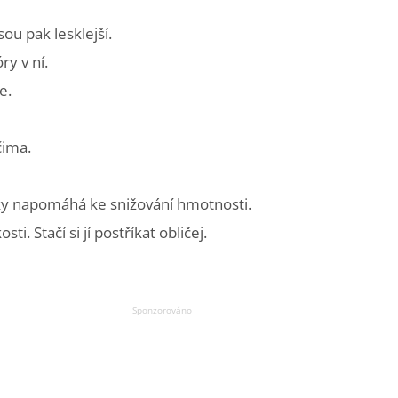
sou pak lesklejší.
y v ní.
e.
čima.
nky napomáhá ke snižování hmotnosti.
i. Stačí si jí postříkat obličej.