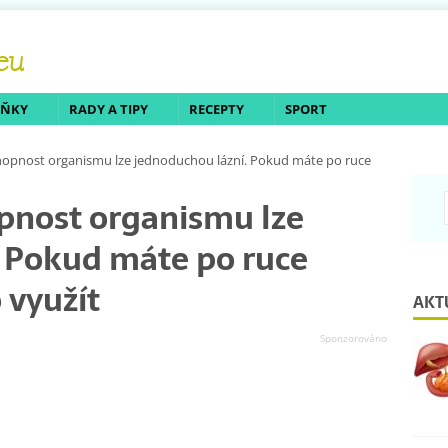
LŇKY
RADY A TIPY
RECEPTY
SPORT
hopnost organismu lze jednoduchou lázní. Pokud máte po ruce
pnost organismu lze
. Pokud máte po ruce
 využít
AKT