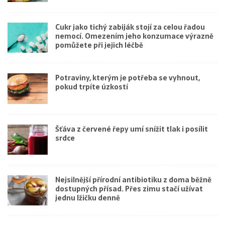
Cukr jako tichý zabiják stojí za celou řadou
nemocí. Omezením jeho konzumace výrazně
pomůžete při jejich léčbě
Potraviny, kterým je potřeba se vyhnout,
pokud trpíte úzkostí
Šťáva z červené řepy umí snížit tlak i posílit
srdce
Nejsilnější přírodní antibiotiku z doma běžně
dostupných přísad. Přes zimu stačí užívat
jednu lžičku denně