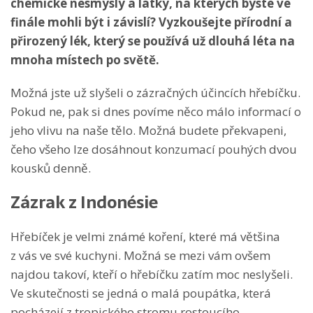
chemické nesmysly a látky, na kterých byste ve
finále mohli být i závislí? Vyzkoušejte přírodní a
přirozený lék, který se používá už dlouhá léta na
mnoha místech po světě.
Možná jste už slyšeli o zázračných účincích hřebíčku.
Pokud ne, pak si dnes povíme něco málo informací o
jeho vlivu na naše tělo. Možná budete překvapeni,
čeho všeho lze dosáhnout konzumací pouhých dvou
kousků denně.
Zázrak z Indonésie
Hřebíček je velmi známé koření, které má většina
z vás ve své kuchyni. Možná se mezi vám ovšem
najdou takoví, kteří o hřebíčku zatím moc neslyšeli.
Ve skutečnosti se jedná o malá poupátka, která
pocházejí z tropického stromu rostoucího