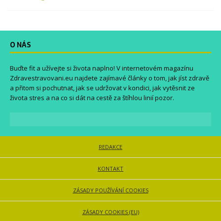
O NÁS
Buďte fit a užívejte si života naplno! V internetovém magazínu
Zdravestravovani.eu
najdete zajímavé články o tom, jak jíst zdravě
a přitom si pochutnat, jak se udržovat v kondici, jak vytěsnit ze
života stres a na co si dát na cestě za štíhlou linií pozor.
REDAKCE
KONTAKT
ZÁSADY POUŽÍVÁNÍ COOKIES
ZÁSADY COOKIES (EU)