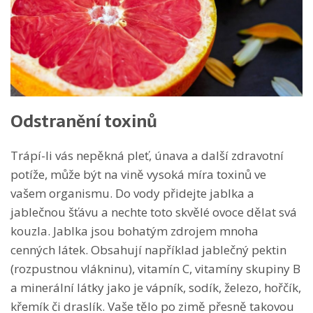
Odstranění toxinů
Trápí-li vás nepěkná pleť, únava a další zdravotní
potíže, může být na vině vysoká míra toxinů ve
vašem organismu. Do vody přidejte jablka a
jablečnou šťávu a nechte toto skvělé ovoce dělat svá
kouzla. Jablka jsou bohatým zdrojem mnoha
cenných látek. Obsahují například jablečný pektin
(rozpustnou vlákninu), vitamín C, vitamíny skupiny B
a minerální látky jako je vápník, sodík, železo, hořčík,
křemík či draslík. Vaše tělo po zimě přesně takovou