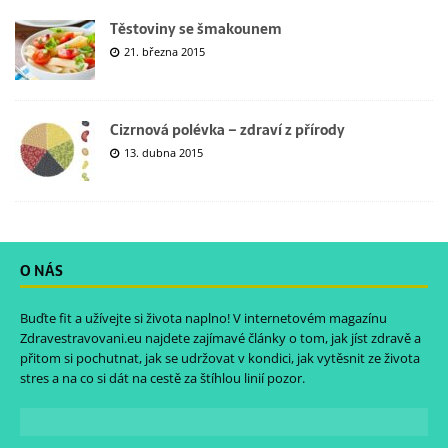
Těstoviny se šmakounem
21. března 2015
Cizrnová polévka – zdraví z přírody
13. dubna 2015
O NÁS
Buďte fit a užívejte si života naplno! V internetovém magazínu
Zdravestravovani.eu
najdete zajímavé články o tom, jak jíst zdravě a
přitom si pochutnat, jak se udržovat v kondici, jak vytěsnit ze života
stres a na co si dát na cestě za štíhlou linií pozor.