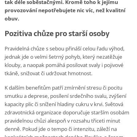
tak déle soběstačnými. Kromě toho k jejímu
provozování nepotřebujete nic víc, než kvalitní
obuv.
Pozitiva chůze pro starší osoby
Pravidelná chůze s sebou přináší celou řadu výhod,
jednak jde o velmi šetrný pohyb, který nezatěžuje
klouby, a naopak pomáhá posilovat svaly i pojivové
tkáně, snižovat či udržovat hmotnost.
K dalším benefitům patří zmírnění stresu či pocitu
smutku a deprese, posílení srdečního svalu, zvýšení
kapacity plic či snížení hladiny cukru v krvi. Světová
zdravotnická organizace doporučuje starším osobám
pravidelnou chůzi alespoň v rozsahu třiceti minut
denně. Pokud jde o tempo či intenzitu, záleží na