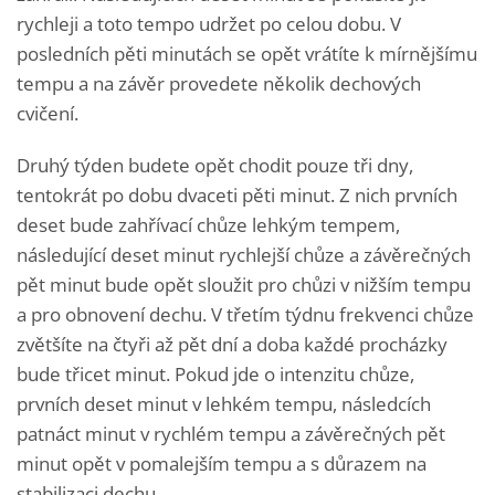
rychleji a toto tempo udržet po celou dobu. V
posledních pěti minutách se opět vrátíte k mírnějšímu
tempu a na závěr provedete několik dechových
cvičení.
Druhý týden budete opět chodit pouze tři dny,
tentokrát po dobu dvaceti pěti minut. Z nich prvních
deset bude zahřívací chůze lehkým tempem,
následující deset minut rychlejší chůze a závěrečných
pět minut bude opět sloužit pro chůzi v nižším tempu
a pro obnovení dechu. V třetím týdnu frekvenci chůze
zvětšíte na čtyři až pět dní a doba každé procházky
bude třicet minut. Pokud jde o intenzitu chůze,
prvních deset minut v lehkém tempu, následcích
patnáct minut v rychlém tempu a závěrečných pět
minut opět v pomalejším tempu a s důrazem na
stabilizaci dechu.