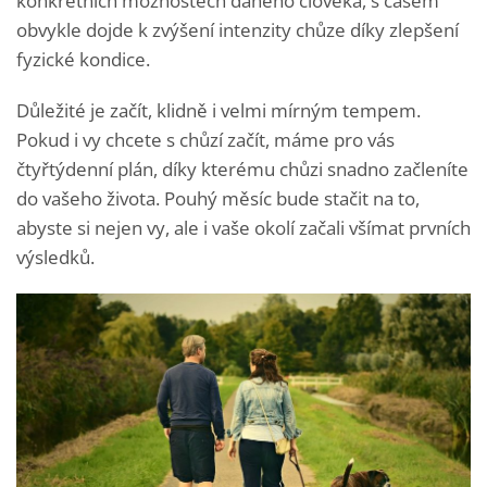
konkrétních možnostech daného člověka, s časem
obvykle dojde k zvýšení intenzity chůze díky zlepšení
fyzické kondice.
Důležité je začít, klidně i velmi mírným tempem.
Pokud i vy chcete s chůzí začít, máme pro vás
čtyřtýdenní plán, díky kterému chůzi snadno začleníte
do vašeho života. Pouhý měsíc bude stačit na to,
abyste si nejen vy, ale i vaše okolí začali všímat prvních
výsledků.