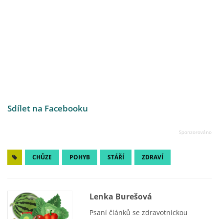
Sdílet na Facebooku
CHŮZE
POHYB
STÁŘÍ
ZDRAVÍ
Lenka Burešová
Psaní článků se zdravotnickou