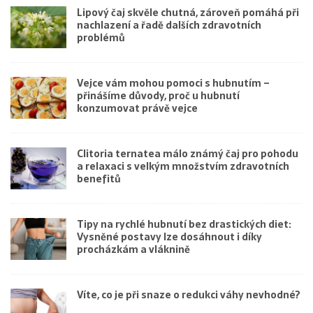
Lipový čaj skvěle chutná, zároveň pomáhá při
nachlazení a řadě dalších zdravotních
problémů
Vejce vám mohou pomoci s hubnutím –
přinášíme důvody, proč u hubnutí
konzumovat právě vejce
Clitoria ternatea málo známý čaj pro pohodu
a relaxaci s velkým množstvím zdravotních
benefitů
Tipy na rychlé hubnutí bez drastických diet:
Vysněné postavy lze dosáhnout i díky
procházkám a vláknině
Víte, co je při snaze o redukci váhy nevhodné?