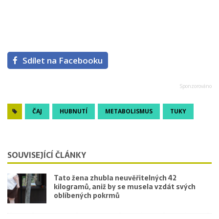
Sdílet na Facebooku
ČAJ
HUBNUTÍ
METABOLISMUS
TUKY
SOUVISEJÍCÍ ČLÁNKY
Tato žena zhubla neuvěřitelných 42
kilogramů, aniž by se musela vzdát svých
oblíbených pokrmů