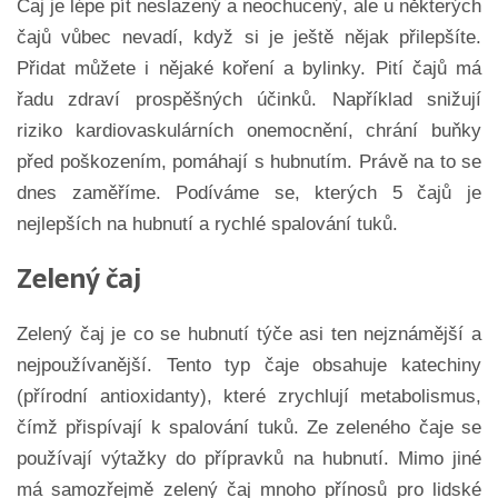
Čaj je lépe pít neslazený a neochucený, ale u některých
čajů vůbec nevadí, když si je ještě nějak přilepšíte.
Přidat můžete i nějaké koření a bylinky. Pití čajů má
řadu zdraví prospěšných účinků. Například snižují
riziko kardiovaskulárních onemocnění, chrání buňky
před poškozením, pomáhají s hubnutím. Právě na to se
dnes zaměříme. Podíváme se, kterých 5 čajů je
nejlepších na hubnutí a rychlé spalování tuků.
Zelený čaj
Zelený čaj je co se hubnutí týče asi ten nejznámější a
nejpoužívanější. Tento typ čaje obsahuje katechiny
(přírodní antioxidanty), které zrychlují metabolismus,
čímž přispívají k spalování tuků. Ze zeleného čaje se
používají výtažky do přípravků na hubnutí. Mimo jiné
má samozřejmě zelený čaj mnoho přínosů pro lidské