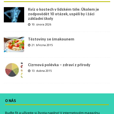
Kvíz o kostech v lidském těle: Úkolem je
zodpovědět 10 otázek, uspěli by i žáci
základní školy
10. února 2026
Těstoviny se šmakounem
21. března 2015
Cizrnová polévka – zdraví z přírody
13. dubna 2015
O NÁS
Buďte fit a užívejte si života naplno! V internetovém magazínu