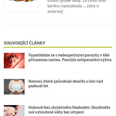
studiu vysoké školy. Za celou svou
kariéru nastudovala ...
[Více o
autorovi]
SOUVISEJÍCÍ ČLÁNKY
Vypořádejte se s nebezpečnými parazity v těle
přirozenou cestou. Pomůže antiparazitní výživa
Nemoci, které způsobuje obezita u žen nad
padesát let
Hubnutí bez zbytečného hladovění. Dosáhněte
své vytoužené váhy bez utrpení