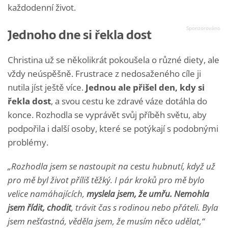
každodenní život.
Jednoho dne si řekla dost
Christina už se několikrát pokoušela o různé diety, ale
vždy neúspěšně. Frustrace z nedosaženého cíle ji
nutila jíst ještě více.
Jednou ale přišel den, kdy si
řekla dost
, a svou cestu ke zdravé váze dotáhla do
konce. Rozhodla se vyprávět svůj příběh světu, aby
podpořila i další osoby, které se potýkají s podobnými
problémy.
„Rozhodla jsem se nastoupit na cestu hubnutí, když už
pro mě byl život příliš těžký. I pár kroků pro mě bylo
velice namáhajících,
myslela jsem, že umřu. Nemohla
jsem řídit, chodit
, trávit čas s rodinou nebo přáteli. Byla
jsem nešťastná, věděla jsem, že musím něco udělat,“