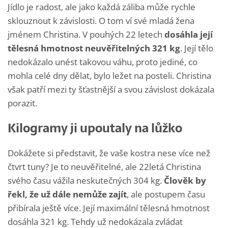
Jídlo je radost, ale jako každá záliba může rychle
sklouznout k závislosti. O tom ví své mladá žena
jménem Christina. V pouhých 22 letech
dosáhla její
tělesná hmotnost neuvěřitelných 321 kg
. Její tělo
nedokázalo unést takovou váhu, proto jediné, co
mohla celé dny dělat, bylo ležet na posteli. Christina
však patří mezi ty šťastnější a svou závislost dokázala
porazit.
Kilogramy ji upoutaly na lůžko
Dokážete si představit, že vaše kostra nese více než
čtvrt tuny? Je to neuvěřitelné, ale 22letá Christina
svého času vážila neskutečných 304 kg.
Člověk by
řekl, že už dále nemůže zajít
, ale postupem času
přibírala ještě více. Její maximální tělesná hmotnost
dosáhla 321 kg. Tehdy už nedokázala zvládat