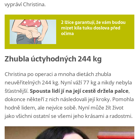
vypráví Christina.
2 lžíce garantují, že vám budou
mizet kila tuku doslova před
očima
Zhubla úctyhodných 244 kg
Christina po operaci a mnoha dietách zhubla
neuvěřitelných 244 kg. Nyní váží 77 kg a nikdy nebyla
šťastnější.
Spousta lidí jí na její cestě držela palce
,
dokonce někteří z nich následovali její kroky. Pomohla
hodně lidem, ale nejvíce sobě. Nyní může žít život
jako všichni ostatní se všemi jeho krásami a radostmi.