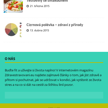
Těstoviny se šmakounem
21. března 2015
Cizrnová polévka – zdraví z přírody
13. dubna 2015
O NÁS
Buďte fit a užívejte si života naplno! V internetovém magazínu
Zdravestravovani.eu
najdete zajímavé články o tom, jak jíst zdravě a
přitom si pochutnat, jak se udržovat v kondici, jak vytěsnit ze života
stres a na co si dát na cestě za štíhlou linií pozor.