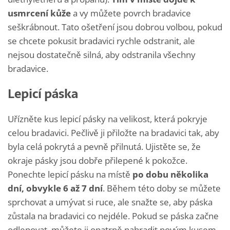
usmrcení kůže
a vy můžete povrch bradavice
seškrábnout. Tato ošetření jsou dobrou volbou, pokud
se chcete pokusit bradavici rychle odstranit, ale
nejsou dostatečně silná, aby odstranila všechny
bradavice.
Lepicí páska
Uřízněte kus lepicí pásky na velikost, která pokryje
celou bradavici. Pečlivě ji přiložte na bradavici tak, aby
byla celá pokrytá a pevně přilnutá. Ujistěte se, že
okraje pásky jsou dobře přilepené k pokožce.
Ponechte lepicí pásku na místě
po dobu několika
dní, obvykle 6 až 7 dní
. Během této doby se můžete
sprchovat a umývat si ruce, ale snažte se, aby páska
zůstala na bradavici co nejdéle. Pokud se páska začne
odlepovat, můžete ji opatrně nahradit novým kusem.