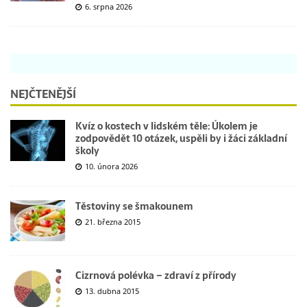
6. srpna 2026
NEJČTENĚJŠÍ
Kvíz o kostech v lidském těle: Úkolem je
zodpovědět 10 otázek, uspěli by i žáci základní
školy
10. února 2026
Těstoviny se šmakounem
21. března 2015
Cizrnová polévka – zdraví z přírody
13. dubna 2015