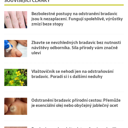
SOUVISEJÍCÍ ČLÁNKY
Bezbolestné postupy na odstranění bradavic
jsou k nezaplacení. Fungují spolehlivě, výrůstky
zmizí beze stopy
Zbavte se nevzhledných bradavic bez nutnosti
návštěvy odborníka. Síla přírody vám značně
uleví
Vlaštovičník se nehodí jen na odstraňování
bradavic. Poradí si i s dalšími neduhy
Odstranění bradavic přírodní cestou: Přemůže
je esenciální olej nebo obyčejný jablečný ocet