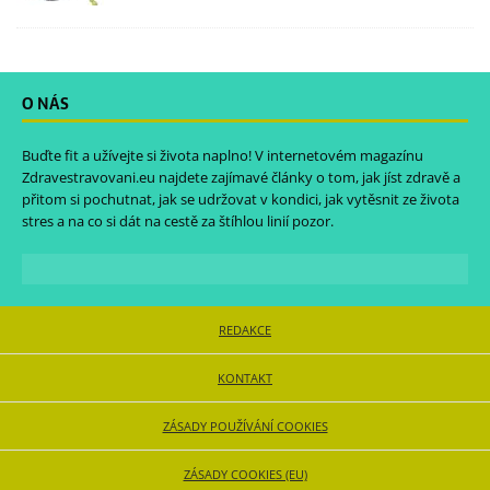
O NÁS
Buďte fit a užívejte si života naplno! V internetovém magazínu
Zdravestravovani.eu
najdete zajímavé články o tom, jak jíst zdravě a
přitom si pochutnat, jak se udržovat v kondici, jak vytěsnit ze života
stres a na co si dát na cestě za štíhlou linií pozor.
REDAKCE
KONTAKT
ZÁSADY POUŽÍVÁNÍ COOKIES
ZÁSADY COOKIES (EU)