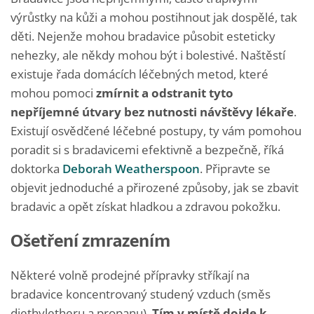
výrůstky na kůži a mohou postihnout jak dospělé, tak
děti. Nejenže mohou bradavice působit esteticky
nehezky, ale někdy mohou být i bolestivé. Naštěstí
existuje řada domácích léčebných metod, které
mohou pomoci
zmírnit a odstranit tyto
nepříjemné útvary bez nutnosti návštěvy lékaře
.
Existují osvědčené léčebné postupy, ty vám pomohou
poradit si s bradavicemi efektivně a bezpečně, říká
doktorka
Deborah Weatherspoon
. Připravte se
objevit jednoduché a přirozené způsoby, jak se zbavit
bradavic a opět získat hladkou a zdravou pokožku.
Ošetření zmrazením
Některé volně prodejné přípravky stříkají na
bradavice koncentrovaný studený vzduch (směs
diethyletheru a propanu).
Tím v místě dojde k