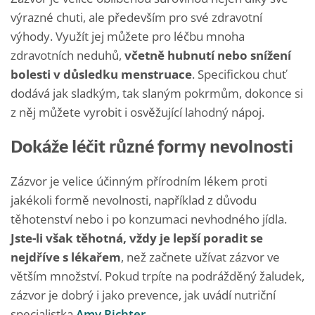
výrazné chuti, ale především pro své zdravotní
výhody. Využít jej můžete pro léčbu mnoha
zdravotních neduhů,
včetně hubnutí nebo snížení
bolesti v důsledku menstruace
. Specifickou chuť
dodává jak sladkým, tak slaným pokrmům, dokonce si
z něj můžete vyrobit i osvěžující lahodný nápoj.
Dokáže léčit různé formy nevolnosti
Zázvor je velice účinným přírodním lékem proti
jakékoli formě nevolnosti, například z důvodu
těhotenství nebo i po konzumaci nevhodného jídla.
Jste-li však těhotná, vždy je lepší poradit se
nejdříve s lékařem
, než začnete užívat zázvor ve
větším množství. Pokud trpíte na podrážděný žaludek,
zázvor je dobrý i jako prevence, jak uvádí nutriční
specialistka
Amy Richter
.