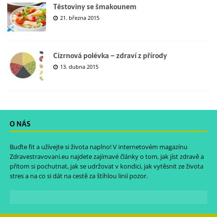
Těstoviny se šmakounem
21. března 2015
Cizrnová polévka – zdraví z přírody
13. dubna 2015
O NÁS
Buďte fit a užívejte si života naplno! V internetovém magazínu
Zdravestravovani.eu
najdete zajímavé články o tom, jak jíst zdravě a
přitom si pochutnat, jak se udržovat v kondici, jak vytěsnit ze života
stres a na co si dát na cestě za štíhlou linií pozor.