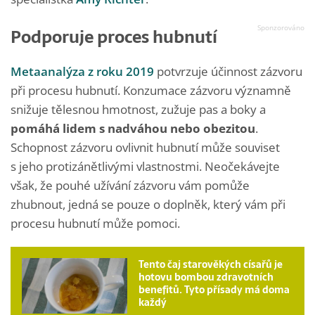
Podporuje proces hubnutí
Metaanalýza z roku 2019
potvrzuje účinnost zázvoru
při procesu hubnutí. Konzumace zázvoru významně
snižuje tělesnou hmotnost, zužuje pas a boky a
pomáhá lidem s nadváhou nebo obezitou
.
Schopnost zázvoru ovlivnit hubnutí může souviset
s jeho protizánětlivými vlastnostmi. Neočekávejte
však, že pouhé užívání zázvoru vám pomůže
zhubnout, jedná se pouze o doplněk, který vám při
procesu hubnutí může pomoci.
Tento čaj starověkých císařů je
hotovu bombou zdravotních
benefitů. Tyto přísady má doma
každý