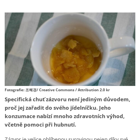
Fotografie: 조혜경/ Creative Commons / Attribution 2.0 kr
Specifická chuť zázvoru není jediným důvodem,
proč jej zařadit do svého jídelníčku. Jeho
konzumace nabízí mnoho zdravotních výhod,
včetně pomoci při hubnutí.
Zázvor je velice oblíbenou surovinou nejen díky své