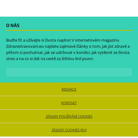
O NÁS
Buďte fit a užívejte si života naplno! V internetovém magazínu
Zdravestravovani.eu
najdete zajímavé články o tom, jak jíst zdravě a
přitom si pochutnat, jak se udržovat v kondici, jak vytěsnit ze života
stres a na co si dát na cestě za štíhlou linií pozor.
REDAKCE
KONTAKT
ZÁSADY POUŽÍVÁNÍ COOKIES
ZÁSADY COOKIES (EU)