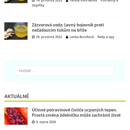
14. prosince 2025
Tereza Vohrlíková
Potraviny a
doplňky
Zázvorová voda: Levný bojovník proti
nežádoucím tukům na břiše
29. prosince 2022
Lenka Burešová
Rady a tipy
AKTUÁLNĚ
Účinné potravinové čističe ucpaných tepen.
Prostá změna jídelníčku může zachránit život
9. srpna 2026