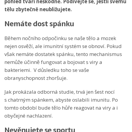
pohled tváří neškodně. Podívejte se, jestli svému
tělu zbytečně neubližujete.
Nemáte dost spánku
Během nočního odpočinku se naše tělo a mozek
nejen osvěží, ale imunitní systém se obnoví. Pokud
však nemáte dostatek spánku, tento mechanismus
nemůže účinně fungovat a bojovat s viry a
bakteriemi. V důsledku toho se vaše
obranyschopnost zhoršuje.
Jak prokázala odborná studie, trvá jen šest nocí
s chatrným spánkem, abyste oslabili imunitu. Po
tomto období bude tělo hůře reagovat na viry a i
obyčejné nachlazení.
Nevěnujete se sportu