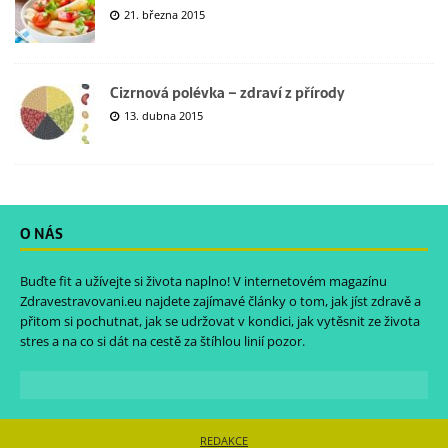
21. března 2015
Cizrnová polévka – zdraví z přírody
13. dubna 2015
O NÁS
Buďte fit a užívejte si života naplno! V internetovém magazínu
Zdravestravovani.eu
najdete zajímavé články o tom, jak jíst zdravě a
přitom si pochutnat, jak se udržovat v kondici, jak vytěsnit ze života
stres a na co si dát na cestě za štíhlou linií pozor.
REDAKCE