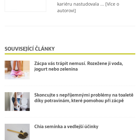
kariéru nastudovala ...
[Více o
autorovi]
SOUVISEJÍCÍ ČLÁNKY
Zácpa vás trápit nemusí. Rozežene ji voda,
jogurt nebo zelenina
Skoncujte s nepříjemnými problémy na toaletě
díky potravinám, které pomohou při zácpě
Chia semínka a vedlejší účinky