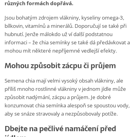
různých formách dopřává.
Jsou bohatým zdrojem vlákniny, kyseliny omega-3,
bílkovin, vitamínů a minerálů. Doporučují se také při
hubnutí. Jenže málokdo už ví další podstatnou
informaci – že chia semínky se také dá předávkovat a
mohou mít některé nepříjemné vedlejší efekty.
Mohou způsobit zácpu či průjem
Semena chia mají velmi vysoký obsah vlákniny, ale
příliš mnoho rostlinné vlákniny v jednom jídle může
způsobit nadýmání, zácpu a průjem. Je dobré
konzumovat chia semínka alespoň se spoustou vody,
aby se snáze stravovaly a nezpůsobovaly potíže.
Dbejte na pečlivé namáčení před