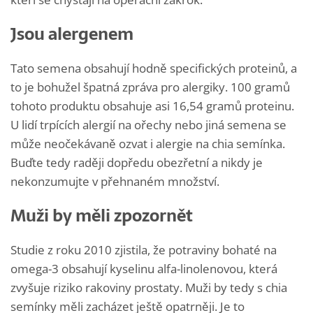
Jsou alergenem
Tato semena obsahují hodně specifických proteinů, a
to je bohužel špatná zpráva pro alergiky. 100 gramů
tohoto produktu obsahuje asi 16,54 gramů proteinu.
U lidí trpících alergií na ořechy nebo jiná semena se
může neočekávaně ozvat i alergie na chia semínka.
Buďte tedy raději dopředu obezřetní a nikdy je
nekonzumujte v přehnaném množství.
Muži by měli zpozornět
Studie z roku 2010 zjistila, že potraviny bohaté na
omega-3 obsahují kyselinu alfa-linolenovou, která
zvyšuje riziko rakoviny prostaty. Muži by tedy s chia
semínky měli zacházet ještě opatrněji. Je to