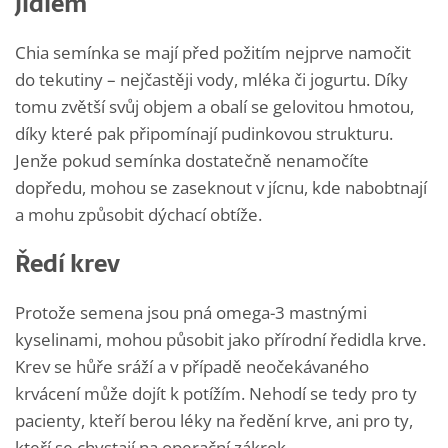
jídlem
Chia semínka se mají před požitím nejprve namočit
do tekutiny – nejčastěji vody, mléka či jogurtu. Díky
tomu zvětší svůj objem a obalí se gelovitou hmotou,
díky které pak připomínají pudinkovou strukturu.
Jenže pokud semínka dostatečně nenamočíte
dopředu, mohou se zaseknout v jícnu, kde nabobtnají
a mohu způsobit dýchací obtíže.
Ředí krev
Protože semena jsou pná omega-3 mastnými
kyselinami, mohou působit jako přírodní ředidla krve.
Krev se hůře sráží a v případě neočekávaného
krvácení může dojít k potížím. Nehodí se tedy pro ty
pacienty, kteří berou léky na ředění krve, ani pro ty,
kteří se chystají na operační zákrok.