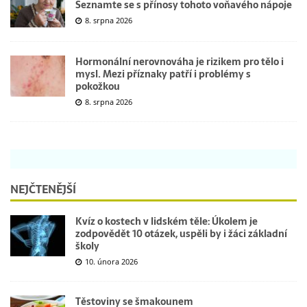
Seznamte se s přínosy tohoto voňavého nápoje
8. srpna 2026
Hormonální nerovnováha je rizikem pro tělo i
mysl. Mezi příznaky patří i problémy s
pokožkou
8. srpna 2026
NEJČTENĚJŠÍ
Kvíz o kostech v lidském těle: Úkolem je
zodpovědět 10 otázek, uspěli by i žáci základní
školy
10. února 2026
Těstoviny se šmakounem