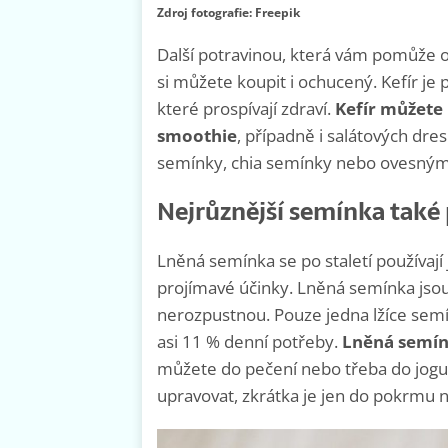
Zdroj fotografie: Freepik
Další potravinou, která vám pomůže od
si můžete koupit i ochucený. Kefír je
které prospívají zdraví.
Kefír můžete
smoothie
, případně i salátových dre
semínky, chia semínky nebo ovesným
Nejrůznější semínka také 
Lněná semínka se po staletí používají j
projímavé účinky. Lněná semínka jsou 
nerozpustnou. Pouze jedna lžíce semí
asi 11 % denní potřeby.
Lněná semínk
můžete do pečení nebo třeba do jogurt
upravovat, zkrátka je jen do pokrmu 