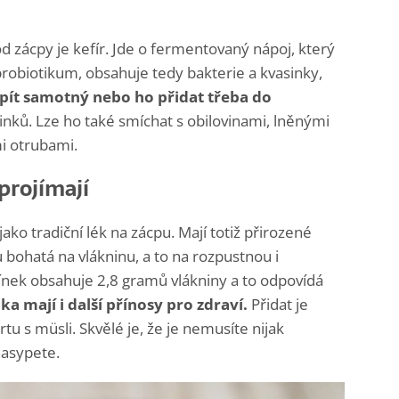
 zácpy je kefír. Jde o fermentovaný nápoj, který
 probiotikum, obsahuje tedy bakterie a kvasinky,
 pít samotný nebo ho přidat třeba do
sinků. Lze ho také smíchat s obilovinami, lněnými
i otrubami.
projímají
ako tradiční lék na zácpu. Mají totiž přirozené
bohatá na vlákninu, a to na rozpustnou i
nek obsahuje 2,8 gramů vlákniny a to odpovídá
a mají i další přínosy pro zdraví.
Přidat je
u s müsli. Skvělé je, že je nemusíte nijak
nasypete.