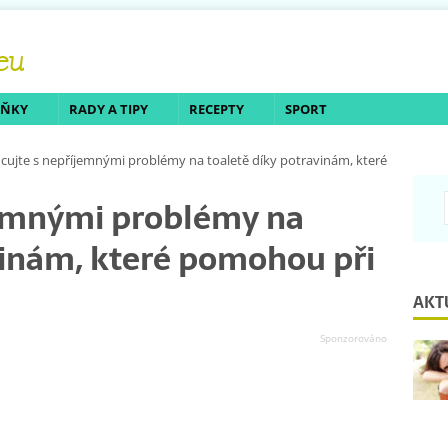
LŇKY
RADY A TIPY
RECEPTY
SPORT
cujte s nepříjemnými problémy na toaletě díky potravinám, které
jemnými problémy na
vinám, které pomohou při
AKT