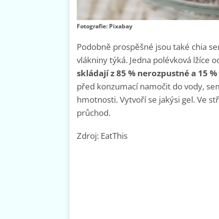
Fotografie: Pixabay
Podobně prospěšné jsou také chia semí
vlákniny týká. Jedna polévková lžíce 
skládají z 85 % nerozpustné a 15 %
před konzumací namočit do vody, se
hmotnosti. Vytvoří se jakýsi gel. Ve st
průchod.
Zdroj: EatThis