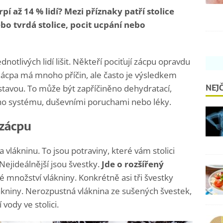
pí až 14 % lidí? Mezi příznaky patří stolice
bo tvrdá stolice, pocit ucpání nebo
notlivých lidí lišit. Někteří pociťují zácpu opravdu
y. Zácpa má mnoho příčin, ale často je výsledkem
NEJČ
tavou. To může být zapříčiněno dehydratací,
ho systému, duševními poruchami nebo léky.
 zácpu
a vlákninu. To jsou potraviny, které vám stolici
Nejideálnější jsou švestky.
Jde o rozšířený
é množství vlákniny. Konkrétně asi tři švestky
kniny. Nerozpustná vláknina ze sušených švestek,
vody ve stolici.