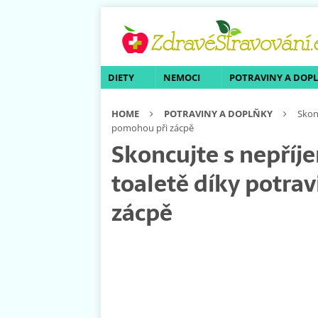
DIETY
NEMOCI
POTRAVINY A DOP
HOME
POTRAVINY A DOPLŇKY
Skon
pomohou při zácpě
Skoncujte s nepří
toaletě díky potra
zácpě