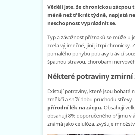
Věděli jste, že chronickou zácpou tr
méně než třikrát týdně, napjatá ne
neschopnost vyprázdnit se.
Typ a závažnost příznaků se může u jed
zcela výjimečně, jiní ji trpí chronick
pomalého pohybu potravy trávicí sous
špatnou stravou, chorobami nervové
Některé potraviny zmírní
Existují potraviny, které jsou bohaté n
změkčí a sníží dobu průchodu střevy. 
přírodní lék na zácpu.
Obsahují velk
obsahují 8% doporučeného příjmu vlá
známá jako celulóza, zvyšuje množství 