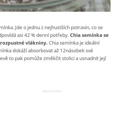
nka. Jde o jednu z nejhustších potravin, co se
odpovídá asi 42 % denní potřeby.
Chia semínka se
 rozpustné vlákniny.
Chia semínka je ideální
mínka dokáží absorbovat až 12násobek své
řevě to pak pomůže změkčit stolici a usnadnit její