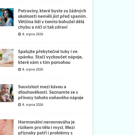
Potraviny, které byste za žádných
okolností neměli jíst před spaním.
Většina lidí v tomto bohužel dělá
chybu a ničí si tak zdraví
8. srpna 2026
Spalujte přebytečné tuky i ve
spánku. Stačí vyzkoušet nápoje,
které vám s tím pomohou
8. srpna 2026
Souvislost mezi kávou a
dlouhověkostí. Seznamte se s
přínosy tohoto voňavého nápoje
8. srpna 2026
Hormonální nerovnováha je
rizikem pro tělo i mysl. Mezi
příznaky patří i problémy s