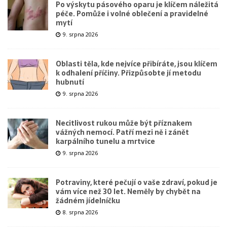
Po výskytu pásového oparu je klíčem náležitá
péče. Pomůže i volné oblečení a pravidelné
mytí
9. srpna 2026
Oblasti těla, kde nejvíce přibíráte, jsou klíčem
k odhalení příčiny. Přizpůsobte jí metodu
hubnutí
9. srpna 2026
Necitlivost rukou může být příznakem
vážných nemocí. Patří mezi ně i zánět
karpálního tunelu a mrtvice
9. srpna 2026
Potraviny, které pečují o vaše zdraví, pokud je
vám více než 30 let. Neměly by chybět na
žádném jídelníčku
8. srpna 2026