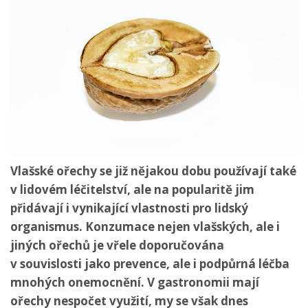
Vlašské ořechy se již nějakou dobu používají také
v lidovém léčitelství, ale na popularitě jim
přidávají i vynikající vlastnosti pro lidský
organismus. Konzumace nejen vlašských, ale i
jiných ořechů je vřele doporučována
v souvislosti jako prevence, ale i podpůrná léčba
mnohých onemocnění. V gastronomii mají
ořechy nespočet využití, my se však dnes