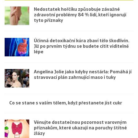
Nedostatek hořčíku způsobuje závažné
zdravotní problémy 84 % lidí, kteří ignorují
tyto příznaky
Účinná detoxikační kúra zbaví tělo škodlivin.
Již po prvním týdnu se budete cítit viditelně
lépe
Angelina Jolie jako kdyby nestárla: Pomáhá jí
stravovací plán zahrnující maso i tuky
Co se stane s vaším tělem, když přestanete jíst cukr
Věnujte dostatečnou pozornost varovným
příznakům, které ukazují na poruchy štítné
žlázy