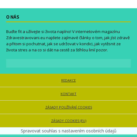
O NÁS
Buďte fit a užívejte si života naplno! V internetovém magazínu
Zdravestravovani.eu
najdete zajímavé články o tom, jak jíst zdravě
a přitom si pochutnat, jak se udržovat v kondici, jak vytěsnit ze
života stres a na co si dát na cestě za štíhlou linií pozor.
REDAKCE
KONTAKT
ZÁSADY POUŽÍVÁNÍ COOKIES
ZÁSADY COOKIES (EU)
Spravovat souhlas s nastavením osobních údajů