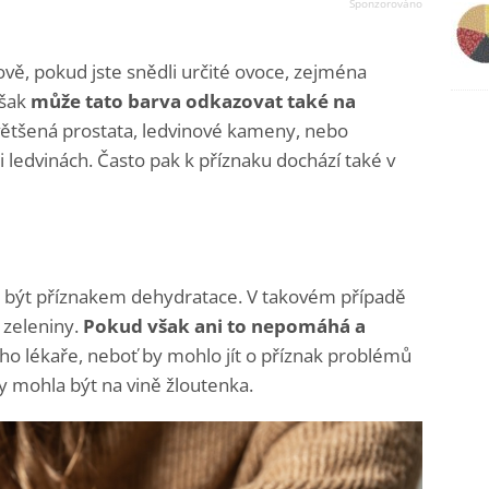
ě, pokud jste snědli určité ovoce, zejména
však
může tato barva odkazovat také na
 zvětšená prostata, ledvinové kameny, nebo
edvinách. Často pak k příznaku dochází také v
 být příznakem dehydratace. V takovém případě
e zeleniny.
Pokud však ani to nepomáhá a
vého lékaře, neboť by mohlo jít o příznak problémů
by mohla být na vině žloutenka.