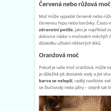
Červená nebo růžová moč
Moč může vypadat červeně nebo růžov
červenou řepu nebo borůvky. Často 
zdravotní potíže
, jako je například
dokonce nádor v močovém měchýři či l
důsledku užívání některých léků.
Oranžová moč
Pokud je vaše moč oranžová, může to
je důležité pít dostatek vody a jíst víc
barva se nelepší
, raději navštivte s
se žlučovody nebo játry – stejně tak 