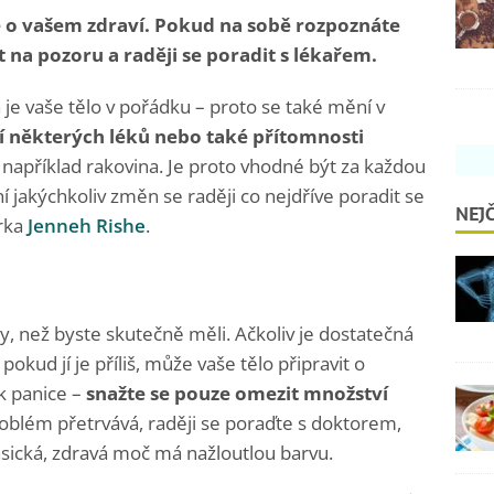
o vašem zdraví. Pokud na sobě rozpoznáte
t na pozoru a raději se poradit s lékařem.
 je vaše tělo v pořádku – proto se také mění v
í některých léků nebo také přítomnosti
je například rakovina. Je proto vhodné být za každou
 jakýchkoliv změn se raději co nejdříve poradit se
NEJČ
orka
Jenneh Rishe
.
y, než byste skutečně měli. Ačkoliv je dostatečná
okud jí je příliš, může vaše tělo připravit o
k panice –
snažte se pouze omezit množství
roblém přetrvává, raději se poraďte s doktorem,
asická, zdravá moč má nažloutlou barvu.