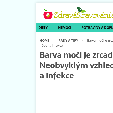
DIETY
NEMOCI
POTRAVINY A DOP
HOME
RADY A TIPY
Barva moči je zr
nádor a infekce
Barva moči je zrcad
Neobvyklým vzhled
a infekce