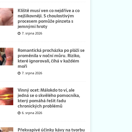
Klíště musí ven co nejdříve a co
nejšikovněji. S choulostivým
procesem pomůže pinzeta s
jemnými hroty
7. srpna 2026
Romantická procházka po pláži se
proměnila v noční můru. Riziko,
které ignorovali, číhá v každém
moři
7. srpna 2026
Vinný ocet: Málokdo to ví, ale
jedná se o skvělého pomocníka,
který pomáhá řešit řadu
chronických problémů
6. srpna 2026
Překvapivé účinky kávy na tvorbu