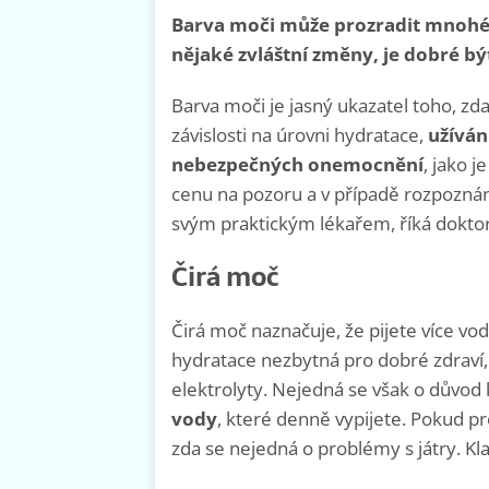
Barva moči může prozradit mnohé 
nějaké zvláštní změny, je dobré bý
Barva moči je jasný ukazatel toho, zda
závislosti na úrovni hydratace,
užíván
nebezpečných onemocnění
, jako 
cenu na pozoru a v případě rozpoznání
svým praktickým lékařem, říká dokt
Čirá moč
Čirá moč naznačuje, že pijete více vod
hydratace nezbytná pro dobré zdraví, p
elektrolyty. Nejedná se však o důvod 
vody
, které denně vypijete. Pokud p
zda se nejedná o problémy s játry. Kl