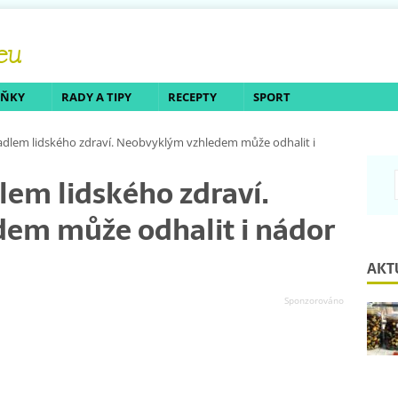
LŇKY
RADY A TIPY
RECEPTY
SPORT
cadlem lidského zdraví. Neobvyklým vzhledem může odhalit i
lem lidského zdraví.
em může odhalit i nádor
AKT