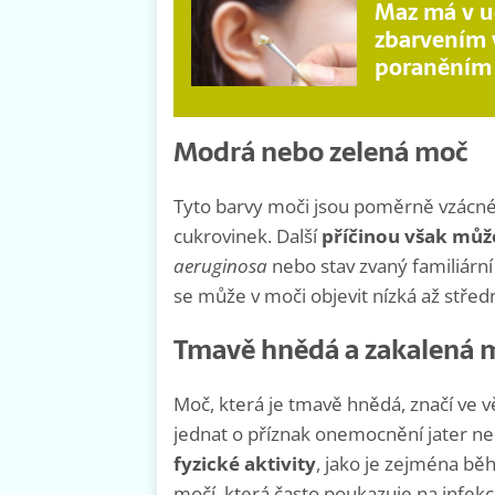
Maz má v u
zbarvením v
poraněním
Modrá nebo zelená moč
Tyto barvy moči jsou poměrně vzácné a
cukrovinek. Další
příčinou však může
aeruginosa
nebo stav zvaný familiárn
se může v moči objevit nízká až střed
Tmavě hnědá a zakalená 
Moč, která je tmavě hnědá, značí ve v
jednat o příznak onemocnění jater n
fyzické aktivity
, jako je zejména běh
močí, která často poukazuje na infek