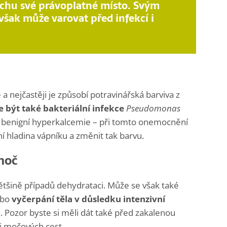
chu své právoplatné místo. Svým
šak může varovat před infekcí i
 nejčastěji je způsobí potravinářská barviva z
 být také bakteriální infekce
Pseudomonas
í benigní hyperkalcemie – při tomto onemocnění
ní hladina vápníku a změnit tak barvu.
moč
ětšině případů dehydrataci. Může se však také
ebo
vyčerpání těla v důsledku intenzivní
. Pozor byste si měli dát také před zakalenou
ci močových cest.