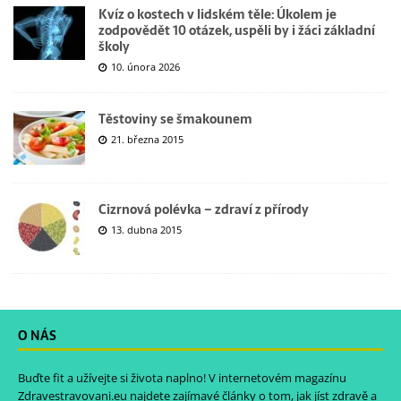
Kvíz o kostech v lidském těle: Úkolem je
zodpovědět 10 otázek, uspěli by i žáci základní
školy
10. února 2026
Těstoviny se šmakounem
21. března 2015
Cizrnová polévka – zdraví z přírody
13. dubna 2015
O NÁS
Buďte fit a užívejte si života naplno! V internetovém magazínu
Zdravestravovani.eu
najdete zajímavé články o tom, jak jíst zdravě a