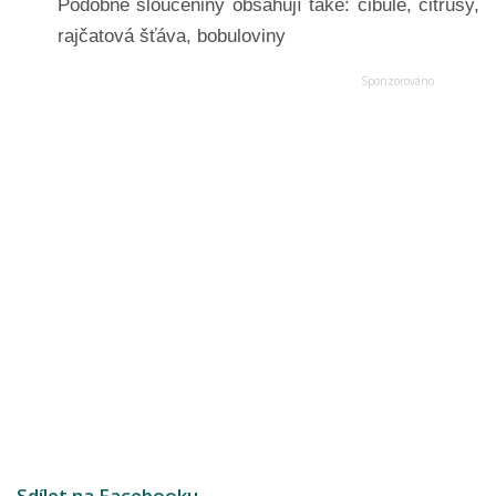
Podobné sloučeniny obsahují také: cibule, citrusy,
rajčatová šťáva, bobuloviny
Sdílet na Facebooku