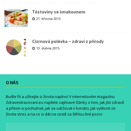
Těstoviny se šmakounem
21. března 2015
Cizrnová polévka – zdraví z přírody
13. dubna 2015
O NÁS
Buďte fit a užívejte si života naplno! V internetovém magazínu
Zdravestravovani.eu
najdete zajímavé články o tom, jak jíst zdravě
a přitom si pochutnat, jak se udržovat v kondici, jak vytěsnit ze
života stres a na co si dát na cestě za štíhlou linií pozor.