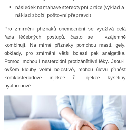
následek namáhavé stereotypní práce (výklad a
náklad zboží, poštovní přepravci)
Pro zmírnění příznaků onemocnění se využívá celá
řada léčebných postupů, často se i vzájemně
kombinují. Na mírné příznaky pomohou masti, gely,
obklady, pro zmírnění větší bolesti pak analgetika.
Pomoci mohou i nesteroidní protizánětlivé léky. Jsou-li
ovšem klouby velmi bolestivé, mohou úlevu přinést
kortikosteroidové injekce či injekce kyseliny
hyaluronové.