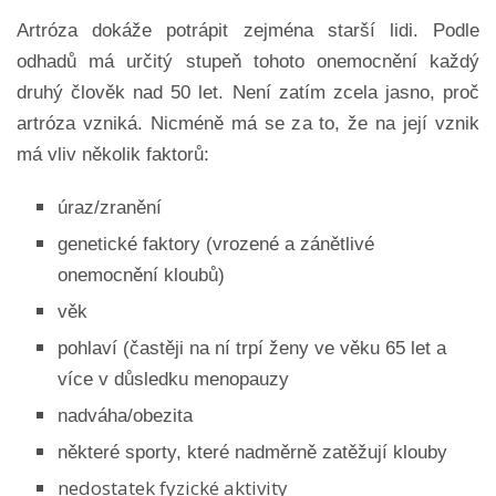
Artróza dokáže potrápit zejména starší lidi. Podle
odhadů má určitý stupeň tohoto onemocnění každý
druhý člověk nad 50 let. Není zatím zcela jasno, proč
artróza vzniká. Nicméně má se za to, že na její vznik
má vliv několik faktorů:
úraz/zranění
genetické faktory (vrozené a zánětlivé
onemocnění kloubů)
věk
pohlaví (častěji na ní trpí ženy ve věku 65 let a
více v důsledku menopauzy
nadváha/obezita
některé sporty, které nadměrně zatěžují klouby
nedostatek fyzické aktivity