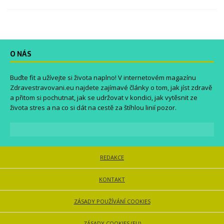
O NÁS
Buďte fit a užívejte si života naplno! V internetovém magazínu
Zdravestravovani.eu
najdete zajímavé články o tom, jak jíst zdravě
a přitom si pochutnat, jak se udržovat v kondici, jak vytěsnit ze
života stres a na co si dát na cestě za štíhlou linií pozor.
REDAKCE
KONTAKT
ZÁSADY POUŽÍVÁNÍ COOKIES
ZÁSADY COOKIES (EU)