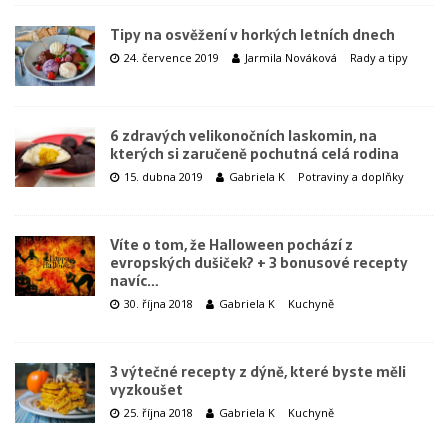
Tipy na osvěžení v horkých letních dnech
24. července 2019
Jarmila Nováková
Rady a tipy
6 zdravých velikonočních laskomin, na
kterých si zaručeně pochutná celá rodina
15. dubna 2019
Gabriela K
Potraviny a doplňky
Víte o tom, že Halloween pochází z
evropských dušiček? + 3 bonusové recepty
navíc…
30. října 2018
Gabriela K
Kuchyně
3 výtečné recepty z dýně, které byste měli
vyzkoušet
25. října 2018
Gabriela K
Kuchyně