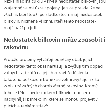
Nízká hladina cukru v krvi a nedostatek bílkovin jsou
vzájemně velmi úzce spojeny. Je sice pravda, že ne
všichni, kteří touží po sladkostech, mají nedostatek
bílkovin, nicméně všichni, kteří tento nedostatek
mají, baží po jídle.
Nedostatek bílkovin může způsobit i
rakovinu
Protože proteiny vytvářejí buněčný obal, jejich
nedostatek tento obal narušují a zvyšují tím dopad
volných radikálů na jejich zdraví. V důsledku
takového poškození buněk se velmi zvyšuje riziko
vzniku závažných chorob včetně rakoviny. Kromě
toho je tělo s nedostatkem bílkovin mnohem
náchylnější k infekcím, které se mohou projevit v
plicích a tenkém střevě.