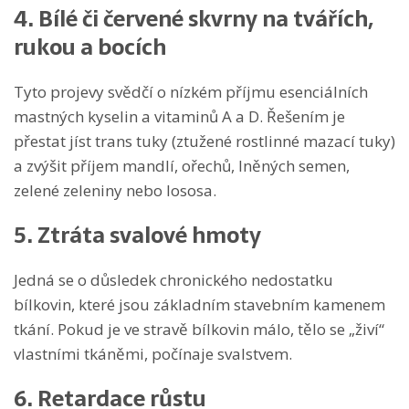
4. Bílé či červené skvrny na tvářích,
rukou a bocích
Tyto projevy svědčí o nízkém příjmu esenciálních
mastných kyselin a vitaminů A a D. Řešením je
přestat jíst trans tuky (ztužené rostlinné mazací tuky)
a zvýšit příjem mandlí, ořechů, lněných semen,
zelené zeleniny nebo lososa.
5. Ztráta svalové hmoty
Jedná se o důsledek chronického nedostatku
bílkovin, které jsou základním stavebním kamenem
tkání. Pokud je ve stravě bílkovin málo, tělo se „živí“
vlastními tkáněmi, počínaje svalstvem.
6. Retardace růstu