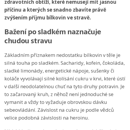
zdravotních obtíží, které nemusejí mít jasnou
příčinu a kterých se snadno zbavíte právě
zvýšením příjmu bílkovin ve stravě.
Bažení po sladkém naznačuje
chudou stravu
Základním příznakem nedostatku bílkovin v těle je
silná touha po sladkém. Sacharidy, kofein, čokoláda,
sladké limonády, energetické nápoje, sušenky či
koláče vyvolávají silné kolísání cukru v krvi, které ústí
v další neodolatelnou chuť na tyto druhy potravin. Je
to začarovaný kruh, z něhož není jednoduché se
vymanit a vždy to vyžaduje obrovskou dávku
sebeovládání. Závislost na cukru je podle vědců
velice podobná závislosti na heroinu.