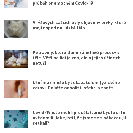
průběh onemocnění Covid-19
V rýžových sáčcích byly objeveny prvky, které
mají dopad na lidské tělo
Potraviny, které tlumí zánětlivé procesy v
těle. Většina lidí je zná, ale o jejich účincích
netuší
Ušní maz může být ukazatelem fyzického
zdraví. Dokáže odhalit i infekci a zánět
Covid-19 jste mohli prodělat, aniž byste si to
uvědomili. Jak zjistit, že jsme se s nákazou již
setkali?