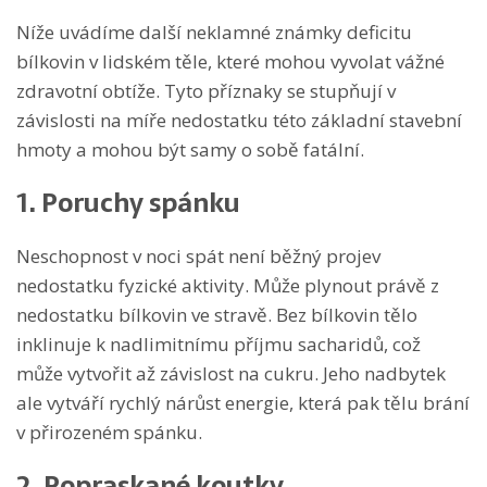
Níže uvádíme další neklamné známky deficitu
bílkovin v lidském těle, které mohou vyvolat vážné
zdravotní obtíže. Tyto příznaky se stupňují v
závislosti na míře nedostatku této základní stavební
hmoty a mohou být samy o sobě fatální.
1. Poruchy spánku
Neschopnost v noci spát není běžný projev
nedostatku fyzické aktivity. Může plynout právě z
nedostatku bílkovin ve stravě. Bez bílkovin tělo
inklinuje k nadlimitnímu příjmu sacharidů, což
může vytvořit až závislost na cukru. Jeho nadbytek
ale vytváří rychlý nárůst energie, která pak tělu brání
v přirozeném spánku.
2. Popraskané koutky