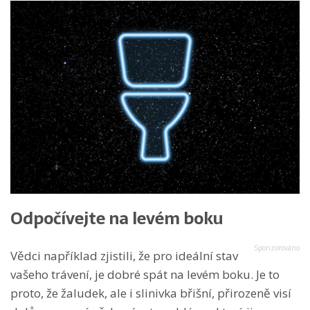
Odpočívejte na levém boku
Vědci například zjistili, že pro ideální stav
vašeho trávení, je dobré spát na levém boku. Je to
proto, že žaludek, ale i slinivka břišní, přirozeně visí