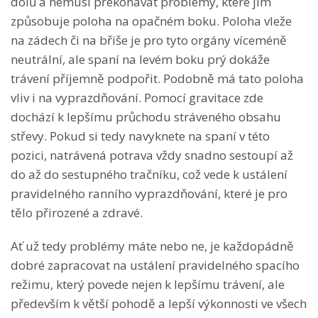
dolů a nemusí překonávat problémy, které jim
způsobuje poloha na opačném boku. Poloha vleže
na zádech či na břiše je pro tyto orgány víceméně
neutrální, ale spaní na levém boku prý dokáže
trávení příjemně podpořit. Podobně má tato poloha
vliv i na vyprazdňování. Pomocí gravitace zde
dochází k lepšímu průchodu stráveného obsahu
střevy. Pokud si tedy navyknete na spaní v této
pozici, natrávená potrava vždy snadno sestoupí až
do až do sestupného tračníku, což vede k ustálení
pravidelného ranního vyprazdňování, které je pro
tělo přirozené a zdravé.
Ať už tedy problémy máte nebo ne, je každopádně
dobré zapracovat na ustálení pravidelného spacího
režimu, který povede nejen k lepšímu trávení, ale
především k větší pohodě a lepší výkonnosti ve všech