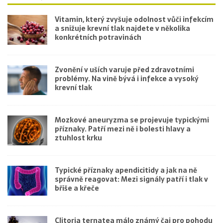
Vitamin, který zvyšuje odolnost vůči infekcím
a snižuje krevní tlak najdete v několika
konkrétních potravinách
Zvonění v uších varuje před zdravotními
problémy. Na vině bývá i infekce a vysoký
krevní tlak
Mozkové aneuryzma se projevuje typickými
příznaky. Patří mezi ně i bolesti hlavy a
ztuhlost krku
Typické příznaky apendicitidy a jak na ně
správně reagovat: Mezi signály patří i tlak v
břiše a křeče
Clitoria ternatea málo známý čaj pro pohodu