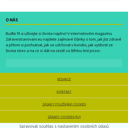
O NÁS
Buďte fit a užívejte si života naplno! V internetovém magazínu
Zdravestravovani.eu
najdete zajímavé články o tom, jak jíst zdravě
a přitom si pochutnat, jak se udržovat v kondici, jak vytěsnit ze
života stres a na co si dát na cestě za štíhlou linií pozor.
REDAKCE
KONTAKT
ZÁSADY POUŽÍVÁNÍ COOKIES
ZÁSADY COOKIES (EU)
Spravovat souhlas s nastavením osobních údajů