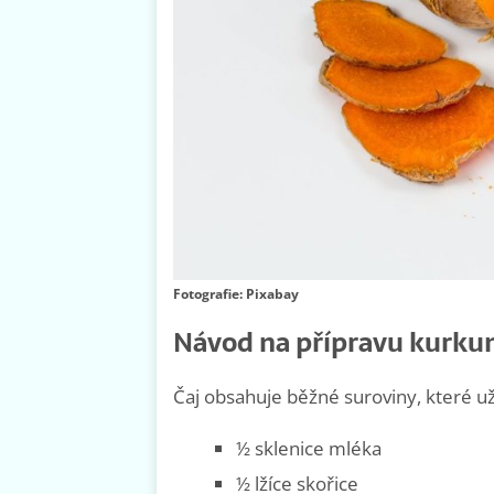
Fotografie: Pixabay
Návod na přípravu kurku
Čaj obsahuje běžné suroviny, které 
½ sklenice mléka
½ lžíce skořice