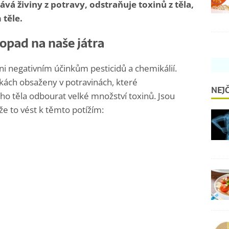
á živiny z potravy, odstraňuje toxinů z těla,
 těle.
dopad na naše játra
ni negativním účinkům pesticidů a chemikálií.
kách obsaženy v potravinách, které
NEJČ
o těla odbourat velké množství toxinů. Jsou
e to vést k těmto potížím: