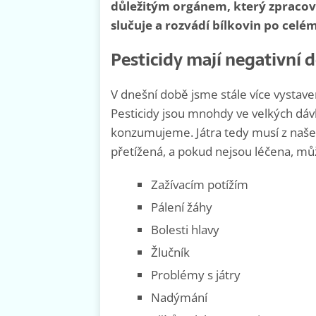
důležitým orgánem, který zpracováv
slučuje a rozvádí bílkovin po celém
Pesticidy mají negativní 
V dnešní době jsme stále více vystave
Pesticidy jsou mnohdy ve velkých dáv
konzumujeme. Játra tedy musí z našeh
přetížená, a pokud nejsou léčena, můž
Zažívacím potížím
Pálení žáhy
Bolesti hlavy
Žlučník
Problémy s játry
Nadýmání