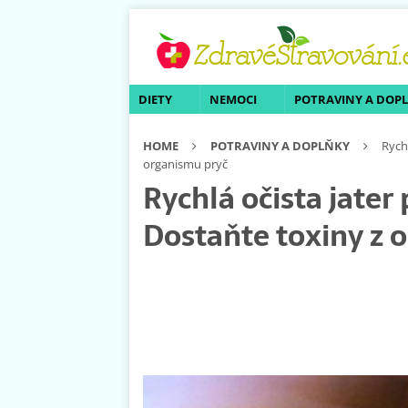
DIETY
NEMOCI
POTRAVINY A DOP
HOME
POTRAVINY A DOPLŇKY
Rych
organismu pryč
Rychlá očista jater
Dostaňte toxiny z 