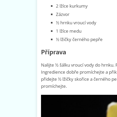
2 lžíce kurkumy
Zázvor
½ hrnku vroucí vody
1 lžíce medu
½ lžičky černého pepře
Příprava
Nalijte ½ šálku vroucí vody do hrnku. P
Ingredience dobře promíchejte a přik
přidejte ½ lžičky skořice a černého pe
promíchejte.