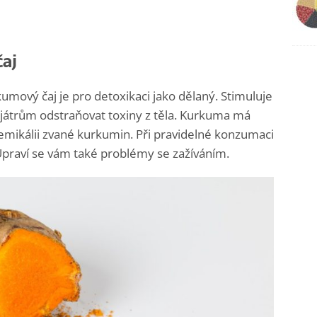
čaj
kumový čaj je pro detoxikaci jako dělaný. Stimuluje
y játrům odstraňovat toxiny z těla. Kurkuma má
hemikálii zvané kurkumin. Při pravidelné konzumaci
praví se vám také problémy se zažíváním.