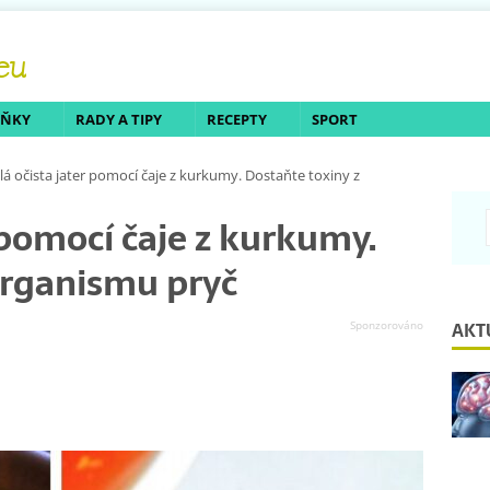
LŇKY
RADY A TIPY
RECEPTY
SPORT
lá očista jater pomocí čaje z kurkumy. Dostaňte toxiny z
 pomocí čaje z kurkumy.
organismu pryč
AKT