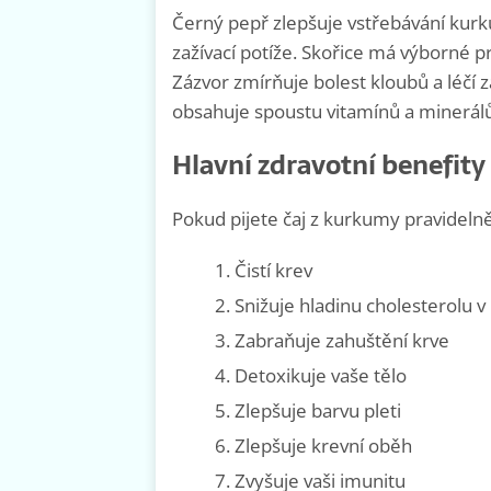
Černý pepř zlepšuje vstřebávání kurk
zažívací potíže. Skořice má výborné pr
Zázvor zmírňuje bolest kloubů a léčí z
obsahuje spoustu vitamínů a minerálů
Hlavní zdravotní benefity
Pokud pijete čaj z kurkumy pravidelně,
Čistí krev
Snižuje hladinu cholesterolu v 
Zabraňuje zahuštění krve
Detoxikuje vaše tělo
Zlepšuje barvu pleti
Zlepšuje krevní oběh
Zvyšuje vaši imunitu