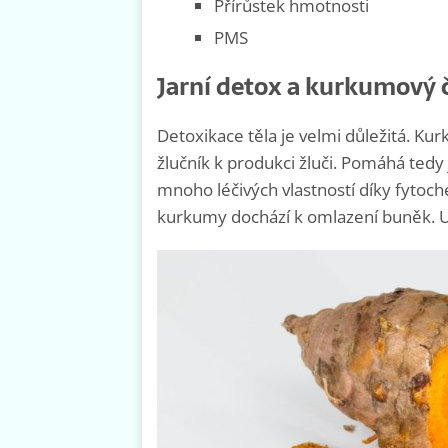
Přírůstek hmotnosti
PMS
Jarní detox a kurkumový 
Detoxikace těla je velmi důležitá. Kur
žlučník k produkci žluči. Pomáhá ted
mnoho léčivých vlastností díky fytoc
kurkumy dochází k omlazení buněk. U