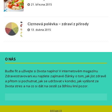
21. března 2015
Cizrnová polévka – zdraví z přírody
13. dubna 2015
O NÁS
Buďte fit a užívejte si života naplno! V internetovém magazínu
Zdravestravovani.eu
najdete zajímavé články o tom, jak jíst zdravě
a přitom si pochutnat, jak se udržovat v kondici, jak vytěsnit ze
života stres a na co si dát na cestě za štíhlou linií pozor.
REDAKCE