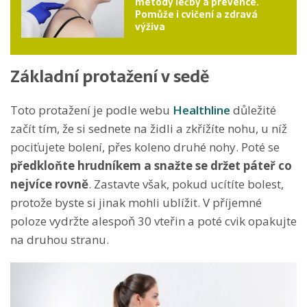
metody léčby a prevence.
Pomůže i cvičení a zdravá
výživa
Základní protažení v sedě
Toto protažení je podle webu
Healthline
důležité
začít tím, že si sednete na židli a zkřížíte nohu, u níž
pociťujete bolení, přes koleno druhé nohy. Poté se
předkloňte hrudníkem a snažte se držet páteř co
nejvíce rovně
. Zastavte však, pokud ucítíte bolest,
protože byste si jinak mohli ublížit. V příjemné
poloze vydržte alespoň 30 vteřin a poté cvik opakujte
na druhou stranu.