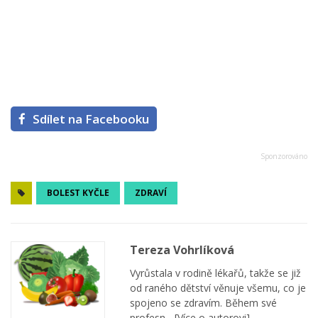
Sdílet na Facebooku
BOLEST KYČLE
ZDRAVÍ
Tereza Vohrlíková
Vyrůstala v rodině lékařů, takže se již
od raného dětství věnuje všemu, co je
spojeno se zdravím. Během své
profesn...
[Více o autorovi]