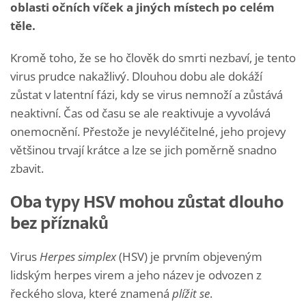
oblasti očních víček a jiných místech po celém
těle.
Kromě toho, že se ho člověk do smrti nezbaví, je tento
virus prudce nakažlivý. Dlouhou dobu ale dokáží
zůstat v latentní fázi, kdy se virus nemnoží a zůstává
neaktivní. Čas od času se ale reaktivuje a vyvolává
onemocnění. Přestože je nevyléčitelné, jeho projevy
většinou trvají krátce a lze se jich poměrně snadno
zbavit.
Oba typy HSV mohou zůstat dlouho
bez příznaků
Virus
Herpes simplex
(HSV) je prvním objeveným
lidským herpes virem a jeho název je odvozen z
řeckého slova, které znamená
plížit se
.