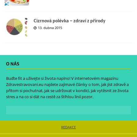
Cizrnová polévka – zdraví z přírody
13. dubna 2015
O NÁS
Buďte fit a užívejte si života naplno! V internetovém magazínu
Zdravestravovani.eu
najdete zajímavé články o tom, jak jíst zdravě a
přitom si pochutnat, jak se udržovat v kondici, jak vytěsnit ze života
stres a na co si dát na cestě za štíhlou linií pozor.
REDAKCE