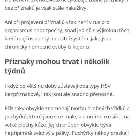
bez příznaků je však stále nakažlivý.
Ani při projevení příznaků však není virus pro
organismus nebezpečný, snad jedině s výjimkou těch,
kteří mají oslabený imunitní systém, jako jsou
chronicky nemocné osoby či kojenci.
Příznaky mohou trvat i několik
týdnů
I když po většinu doby zůstávají oba typy HSV
bezpříznakové, i tak jsou ale snadno přenosné.
Příznaky obvykle znamenají tvorbu drobných vřídků a
puchýřků, které jsou sice malé, ale umí se rozšířit i na
velké plochy kůže. Jejich průběh obvykle bývá
nepřijemně svědivý a pálivý. Puchýřky někdy praskají