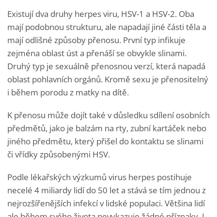
Existují dva druhy herpes viru, HSV-1 a HSV-2. Oba
mají podobnou strukturu, ale napadají jiné části těla a
mají odlišné způsoby přenosu. První typ infikuje
zejména oblast úst a přenáší se obvykle slinami.
Druhý typ je sexuálně přenosnou verzí, která napadá
oblast pohlavních orgánů. Kromě sexu je přenositelný
i během porodu z matky na dítě.
K přenosu může dojít také v důsledku sdílení osobních
předmětů, jako je balzám na rty, zubní kartáček nebo
jiného předmětu, který přišel do kontaktu se slinami
či vřídky způsobenými HSV.
Podle lékařských výzkumů virus herpes postihuje
necelé 4 miliardy lidí do 50 let a stává se tím jednou z
nejrozšířenějších infekcí v lidské populaci. Většina lidí
ale během svého života nevykazuje žádné příznaky. I