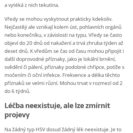
a vytéká z nich tekutina.
Vředy se mohou vyskytnout prakticky kdekoliv.
Nejčastěji ale vznikají kolem úst, pohlavních orgánů
nebo konečníku, v závislosti na typu. Vředy se často
objeví do 20 dnů od nakažení a trvá zhruba týden až
deset dnů. K vředům se čas od času mohou připojit i
další doprovodné příznaky, jako je lokální brnění,
svědění či pálení, příznaky podobné chřipce, potíže s
močením či oční infekce. Frekvence a délka těchto
příznaků se velmi různí. Mohou trvat v rozmezí od 2
do 6 týdnů.
Léčba neexistuje, ale lze zmírnit
projevy
Na žádný typ HSV dosud žádný lék neexistuje. Je to