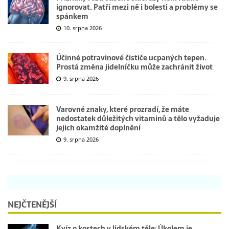
ignorovat. Patří mezi ně i bolesti a problémy se
spánkem
10. srpna 2026
Účinné potravinové čističe ucpaných tepen.
Prostá změna jídelníčku může zachránit život
9. srpna 2026
Varovné znaky, které prozradí, že máte
nedostatek důležitých vitaminů a tělo vyžaduje
jejich okamžité doplnění
9. srpna 2026
NEJČTENĚJŠÍ
Kvíz o kostech v lidském těle: Úkolem je