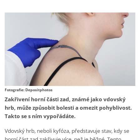
Fotografie: Depositphotos
Zakřivení horní části zad, známé jako vdovský
hrb, může způsobit bolesti a omezit pohyblivost.
Takto se s ním vypořádáte.
Vdovský hrb, neboli kyfóza, představuje stav, kdy se
horní část zad zakřivuje více, než je běžné. Tento