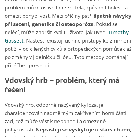
problém může ovlivnit držení těla, způsobit bolesti a
omezit pohyblivost. Mezi příčiny patří
špatné návyky
při sezení, genetika či osteoporóza
. Pokud se
neléčí, může zhoršit kvalitu života, jak uvedl
Timothy
Gossett
. Naštěstí existují účinné přístupy ke zmírnění
potíží – od cílených cviků a ortopedických pomůcek až
po změny v jídelníčku či jógu. Tyto metody pomáhají
při léčbě i prevenci.
Vdovský hrb – problém, který má
řešení
Vdovský hrb, odborně nazývaný kyfóza, je
charakterizován nadměrným zakřivením horní části
zad, což může vést k nepohodlí a omezené
pohyblivosti.
Nejčastěji se vyskytuje u starších žen
,