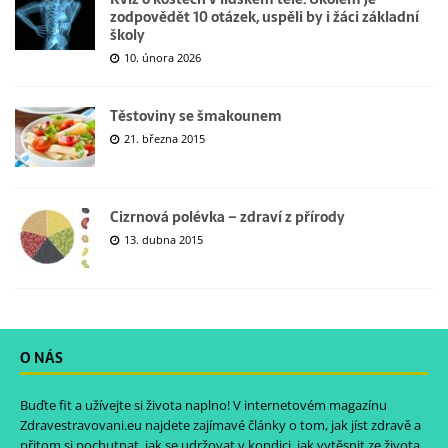
zodpovědět 10 otázek, uspěli by i žáci základní
školy
10. února 2026
Těstoviny se šmakounem
21. března 2015
Cizrnová polévka – zdraví z přírody
13. dubna 2015
O NÁS
Buďte fit a užívejte si života naplno! V internetovém magazínu
Zdravestravovani.eu
najdete zajímavé články o tom, jak jíst zdravě a
přitom si pochutnat, jak se udržovat v kondici, jak vytěsnit ze života