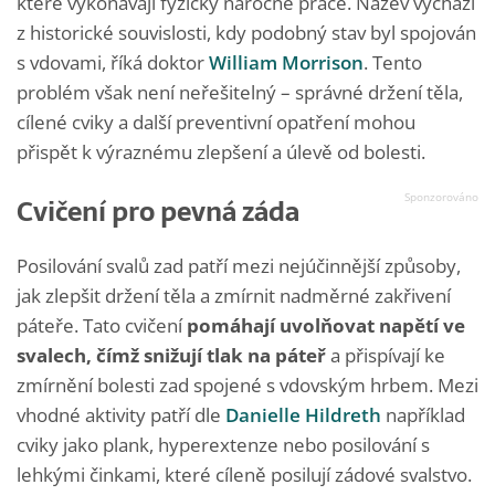
které vykonávají fyzicky náročné práce. Název vychází
z historické souvislosti, kdy podobný stav byl spojován
s vdovami, říká doktor
William Morrison
. Tento
problém však není neřešitelný – správné držení těla,
cílené cviky a další preventivní opatření mohou
přispět k výraznému zlepšení a úlevě od bolesti.
Cvičení pro pevná záda
Posilování svalů zad patří mezi nejúčinnější způsoby,
jak zlepšit držení těla a zmírnit nadměrné zakřivení
páteře. Tato cvičení
pomáhají uvolňovat napětí ve
svalech, čímž snižují tlak na páteř
a přispívají ke
zmírnění bolesti zad spojené s vdovským hrbem. Mezi
vhodné aktivity patří dle
Danielle Hildreth
například
cviky jako plank, hyperextenze nebo posilování s
lehkými činkami, které cíleně posilují zádové svalstvo.