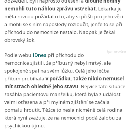
dozvěděli, byli naprosto otřeseni a
dlouhé hodiny
nemohli tuto náhlou zprávu vstřebat
. Lékařka je
měla rovnou požádat o to, aby si přišli pro jeho věci
a mohli se s ním naposledy rozloučit, jenže to se při
příchodu do nemocnice nestalo. Naopak je čekal
obrovský šok.
Podle webu
IDnes
při příchodu do
nemocnice zjistili, že příbuzný nebyl mrtvý, ale
spokojeně spal na svém lůžku. Celá jeho léčba
přitom probíhala
v pořádku, takže nikdo
nemusel
mít strach
ohledně jeho stavu
. Nejvíce tato situace
zasáhla pacientovu manželku, která byla z událost
velmi otřesena a při mylném zjištění se začala
pomalu hroutit. Těžce to nesla nicméně celá rodina,
která nyní zvažuje, že na nemocnici podá žalobu za
psychickou újmu.