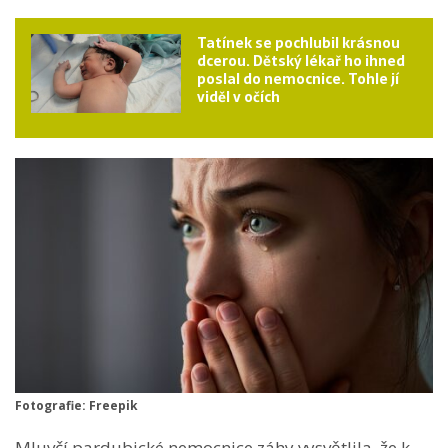
Tatínek se pochlubil krásnou
dcerou. Dětský lékař ho ihned
poslal do nemocnice. Tohle jí
viděl v očích
Fotografie: Freepik
Mluvčí pardubické nemocnice záhy vysvětlila, že k