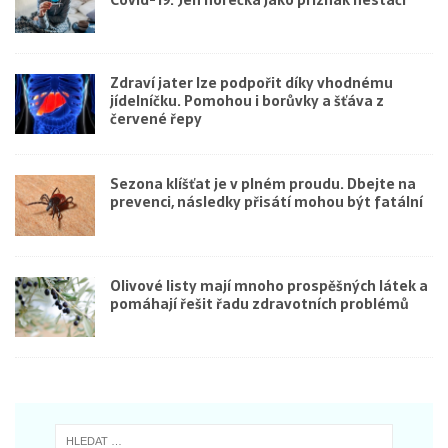
Covid-19. Jen horečka jako příznak nestačí
Zdraví jater lze podpořit díky vhodnému
jídelníčku. Pomohou i borůvky a šťáva z
červené řepy
Sezona klíšťat je v plném proudu. Dbejte na
prevenci, následky přisátí mohou být fatální
Olivové listy mají mnoho prospěšných látek a
pomáhají řešit řadu zdravotních problémů