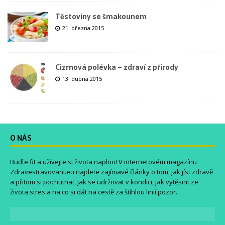
Těstoviny se šmakounem
21. března 2015
Cizrnová polévka – zdraví z přírody
13. dubna 2015
O NÁS
Buďte fit a užívejte si života naplno! V internetovém magazínu
Zdravestravovani.eu
najdete zajímavé články o tom, jak jíst zdravě
a přitom si pochutnat, jak se udržovat v kondici, jak vytěsnit ze
života stres a na co si dát na cestě za štíhlou linií pozor.