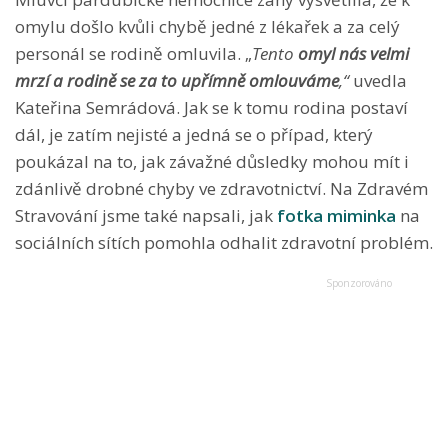
omylu došlo kvůli chybě jedné z lékařek a za celý
personál se rodině omluvila. „
T
ento
omyl nás velmi
mrzí a rodině se za to upřímně omlouváme
,“
uvedla
Kateřina Semrádová. Jak se k tomu rodina postaví
dál, je zatím nejisté a jedná se o případ, který
poukázal na to, jak závažné důsledky mohou mít i
zdánlivě drobné chyby ve zdravotnictví. Na Zdravém
Stravování jsme také napsali, jak
fotka miminka
na
sociálních sítích pomohla odhalit zdravotní problém.