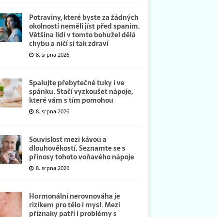
Potraviny, které byste za žádných
okolností neměli jíst před spaním.
Většina lidí v tomto bohužel dělá
chybu a ničí si tak zdraví
8. srpna 2026
Spalujte přebytečné tuky i ve
spánku. Stačí vyzkoušet nápoje,
které vám s tím pomohou
8. srpna 2026
Souvislost mezi kávou a
dlouhověkostí. Seznamte se s
přínosy tohoto voňavého nápoje
8. srpna 2026
Hormonální nerovnováha je
rizikem pro tělo i mysl. Mezi
příznaky patří i problémy s