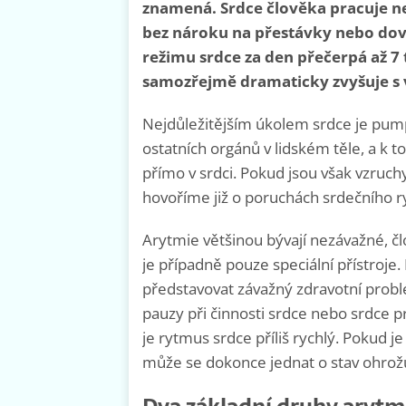
znamená. Srdce člověka pracuje ne
bez nároku na přestávky nebo dovo
režimu srdce za den přečerpá až 7 t
samozřejmě dramaticky zvyšuje s v
Nejdůležitějším úkolem srdce je pu
ostatních orgánů v lidském těle, a k t
přímo v srdci. Pokud jsou však vzruch
hovoříme již o poruchách srdečního r
Arytmie většinou bývají nezávažné, č
je případně pouze speciální přístroje.
představovat závažný zdravotní problé
pauzy při činnosti srdce nebo srdce 
je rytmus srdce příliš rychlý. Pokud j
může se dokonce jednat o stav ohrožujíc