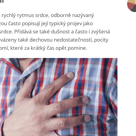
ií
 rychlý rytmus srdce, odborně nazývaný
ou často popisují její typický projev jako
srdce. Přidává se také dušnost a často i zvýšená
rovázeny také dechovou nedostatečností, pocity
omí, které za krátký čas opět pomine.