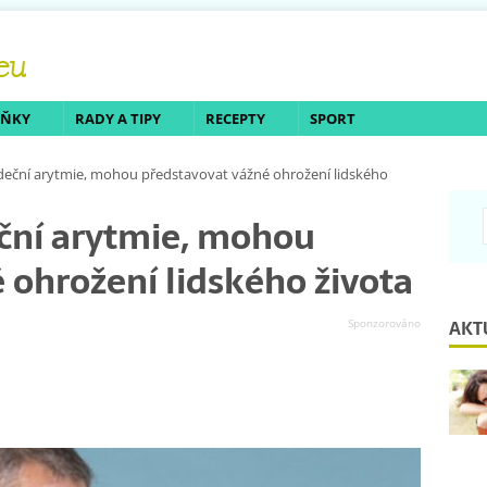
LŇKY
RADY A TIPY
RECEPTY
SPORT
eční arytmie, mohou představovat vážné ohrožení lidského
ční arytmie, mohou
 ohrožení lidského života
AKT