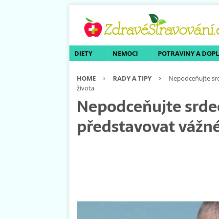
DIETY
NEMOCI
POTRAVINY A DOP
HOME
RADY A TIPY
Nepodceňujte srd
života
Nepodceňujte srde
představovat vážné