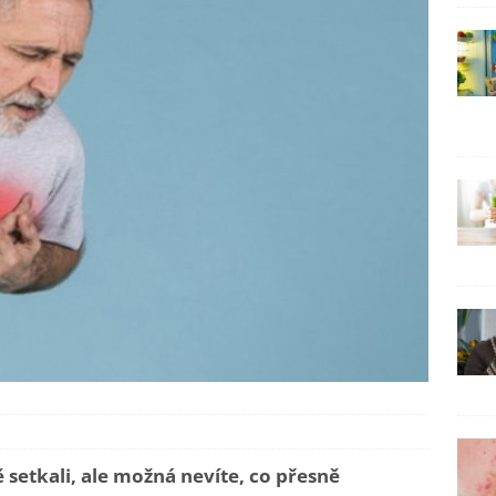
 setkali, ale možná nevíte, co přesně