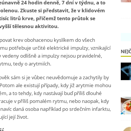
únavně 24 hodin denně, 7 dní v týdnu, a to
lenou. Zkuste si představit, že v klidovém
isíc litrů krve, přičemž tento průtok se
yšší tělesnou aktivitou.
mpovat krev obohacenou kyslíkem do všech
omu potřebuje určité elektrické impulzy, vznikající
NEJČ
y vedeny odlišně a impulzy nejsou pravidelné,
ytmu, tedy o arytmiích.
lověk sám si je vůbec neuvědomuje a zachytily by
 Potom ale existují případy, kdy již arytmie mohou
m, a to tehdy, kdy nastávají buď příliš dlouhé
pracuje v příliš pomalém rytmu, nebo naopak, kdy
e navíc daná osoba například po srdečním infarktu,
í její život.