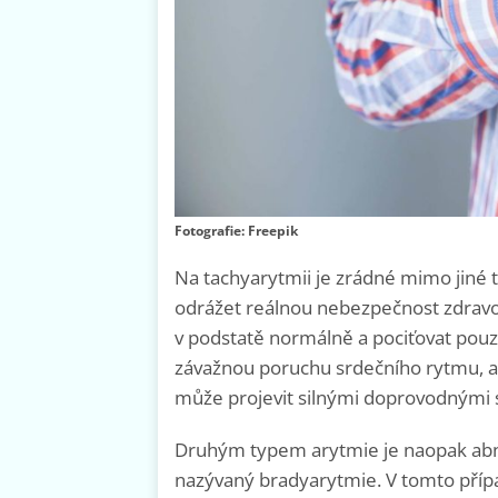
Fotografie: Freepik
Na tachyarytmii je zrádné mimo jiné t
odrážet reálnou nebezpečnost zdravot
v podstatě normálně a pociťovat pouz
závažnou poruchu srdečního rytmu, a 
může projevit silnými doprovodnými s
Druhým typem arytmie je naopak ab
nazývaný bradyarytmie. V tomto přípa