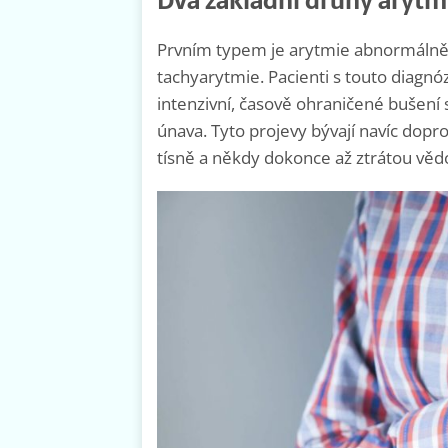
Dva základní druhy arytm
Prvním typem je arytmie abnormálně
tachyarytmie. Pacienti s touto diagnóz
intenzivní, časově ohraničené bušení 
únava. Tyto projevy bývají navíc dop
tísně a někdy dokonce až ztrátou věd