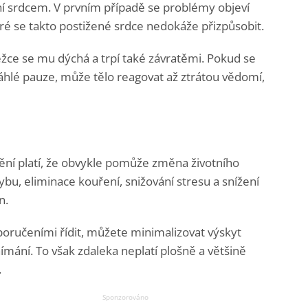
í srdcem. V prvním případě se problémy objeví
ré se takto postižené srdce nedokáže přizpůsobit.
ěžce se mu dýchá a trpí také závratěmi. Pokud se
áhlé pauze, může tělo reagovat až ztrátou vědomí,
ní platí, že obvykle pomůže změna životního
ybu, eliminace kouření, snižování stresu a snížení
n.
ručeními řídit, můžete minimalizovat výskyt
nímání. To však zdaleka neplatí plošně a většině
.