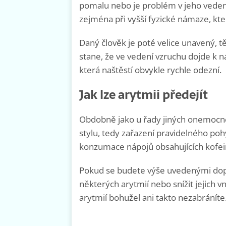
pomalu nebo je problém v jeho veden
zejména při vyšší fyzické námaze, kte
Daný člověk je poté velice unavený, t
stane, že ve vedení vzruchu dojde k n
která naštěstí obvykle rychle odezní.
Jak lze arytmii předejít
Obdobně jako u řady jiných onemocně
stylu, tedy zařazení pravidelného poh
konzumace nápojů obsahujících kofei
Pokud se budete výše uvedenými dopo
některých arytmií nebo snížit jejich v
arytmií bohužel ani takto nezabráníte