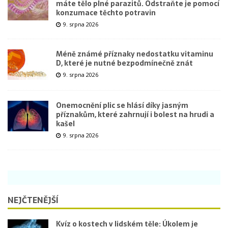
máte tělo plné parazitů. Odstraňte je pomocí
konzumace těchto potravin
9. srpna 2026
Méně známé příznaky nedostatku vitaminu
D, které je nutné bezpodmínečně znát
9. srpna 2026
Onemocnění plic se hlásí díky jasným
příznakům, které zahrnují i bolest na hrudi a
kašel
9. srpna 2026
NEJČTENĚJŠÍ
Kvíz o kostech v lidském těle: Úkolem je