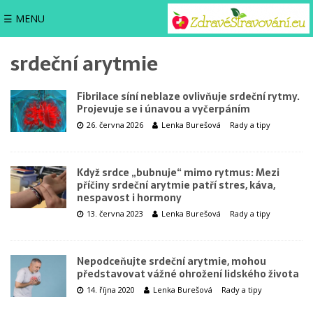
☰ MENU
srdeční arytmie
Fibrilace síní neblaze ovlivňuje srdeční rytmy.
Projevuje se i únavou a vyčerpáním
26. června 2026
Lenka Burešová
Rady a tipy
Když srdce „bubnuje“ mimo rytmus: Mezi
příčiny srdeční arytmie patří stres, káva,
nespavost i hormony
13. června 2023
Lenka Burešová
Rady a tipy
Nepodceňujte srdeční arytmie, mohou
představovat vážné ohrožení lidského života
14. října 2020
Lenka Burešová
Rady a tipy