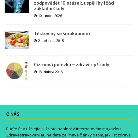
zodpovědět 10 otázek, uspěli by i žáci
základní školy
10. února 2026
Těstoviny se šmakounem
21. března 2015
Cizrnová polévka – zdraví z přírody
13. dubna 2015
O NÁS
Buďte fit a užívejte si života naplno! V internetovém magazínu
Zdravestravovani.eu
najdete zajímavé články o tom, jak jíst zdravě