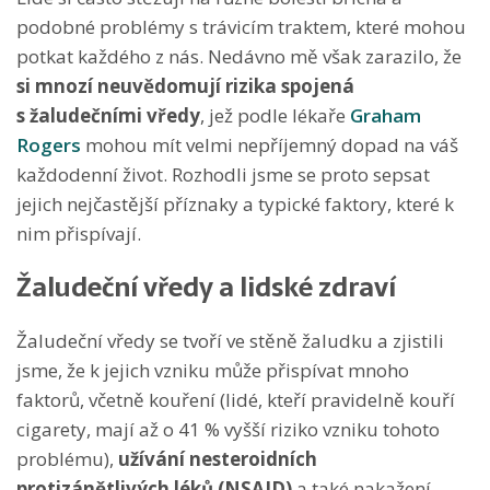
podobné problémy s trávicím traktem, které mohou
potkat každého z nás. Nedávno mě však zarazilo, že
si mnozí neuvědomují rizika spojená
s žaludečními vředy
, jež podle lékaře
Graham
Rogers
mohou mít velmi nepříjemný dopad na váš
každodenní život. Rozhodli jsme se proto sepsat
jejich nejčastější příznaky a typické faktory, které k
nim přispívají.
Žaludeční vředy a lidské zdraví
Žaludeční vředy se tvoří ve stěně žaludku a zjistili
jsme, že k jejich vzniku může přispívat mnoho
faktorů, včetně kouření (lidé, kteří pravidelně kouří
cigarety, mají až o 41 % vyšší riziko vzniku tohoto
problému),
užívání nesteroidních
protizánětlivých léků (NSAID)
a také nakažení