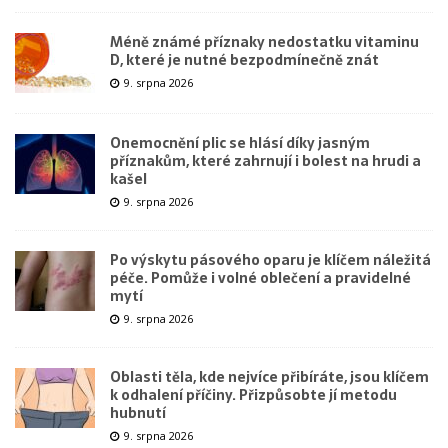
Méně známé příznaky nedostatku vitaminu
D, které je nutné bezpodmínečně znát
9. srpna 2026
Onemocnění plic se hlásí díky jasným
příznakům, které zahrnují i bolest na hrudi a
kašel
9. srpna 2026
Po výskytu pásového oparu je klíčem náležitá
péče. Pomůže i volné oblečení a pravidelné
mytí
9. srpna 2026
Oblasti těla, kde nejvíce přibíráte, jsou klíčem
k odhalení příčiny. Přizpůsobte jí metodu
hubnutí
9. srpna 2026