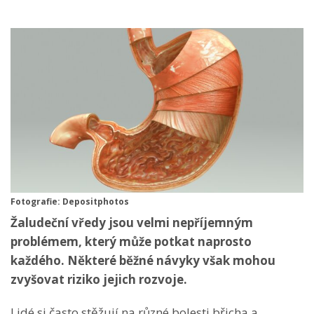
Fotografie: Depositphotos
Žaludeční vředy jsou velmi nepříjemným
problémem, který může potkat naprosto
každého. Některé běžné návyky však mohou
zvyšovat riziko jejich rozvoje.
Lidé si často stěžují na různé bolesti břicha a