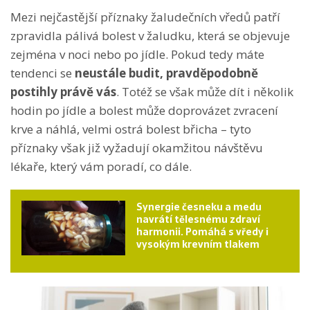
Mezi nejčastější příznaky žaludečních vředů patří
zpravidla pálivá bolest v žaludku, která se objevuje
zejména v noci nebo po jídle. Pokud tedy máte
tendenci se
neustále budit, pravděpodobně
postihly právě vás
. Totéž se však může dít i několik
hodin po jídle a bolest může doprovázet zvracení
krve a náhlá, velmi ostrá bolest břicha – tyto
příznaky však již vyžadují okamžitou návštěvu
lékaře, který vám poradí, co dále.
Synergie česneku a medu
navrátí tělesnému zdraví
harmonii. Pomáhá s vředy i
vysokým krevním tlakem