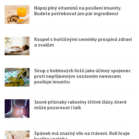
Nápoj plný vitamínů na posílení imunity.
Budete potřebovat jen pár ingrediencí
Koupel s hořčíčnými semínky prospívá zdraví
a svalům
Sirup z bobkových listů jako účinný spojenec
proti nepříjemným sezónním nemocem
posiluje imunitu
Jasné příznaky rakoviny štítné žlázy, které
může pozorovat i laik
Spánek má značný vliv na trávení. Roli hraje
kvalita i poloha