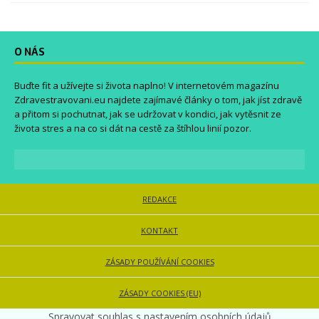
O NÁS
Buďte fit a užívejte si života naplno! V internetovém magazínu
Zdravestravovani.eu
najdete zajímavé články o tom, jak jíst zdravě
a přitom si pochutnat, jak se udržovat v kondici, jak vytěsnit ze
života stres a na co si dát na cestě za štíhlou linií pozor.
REDAKCE
KONTAKT
ZÁSADY POUŽÍVÁNÍ COOKIES
ZÁSADY COOKIES (EU)
Spravovat souhlas s nastavením osobních údajů