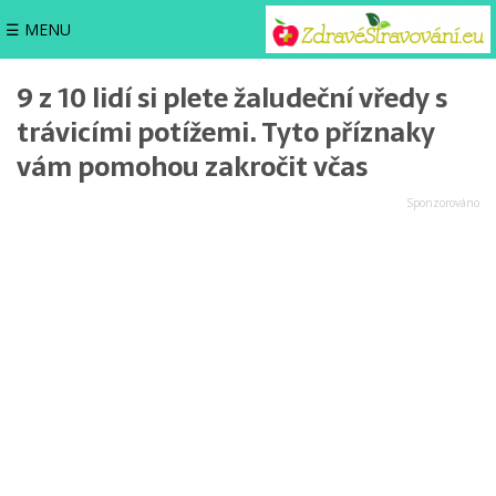
☰ MENU
9 z 10 lidí si plete žaludeční vředy s
trávicími potížemi. Tyto příznaky
vám pomohou zakročit včas