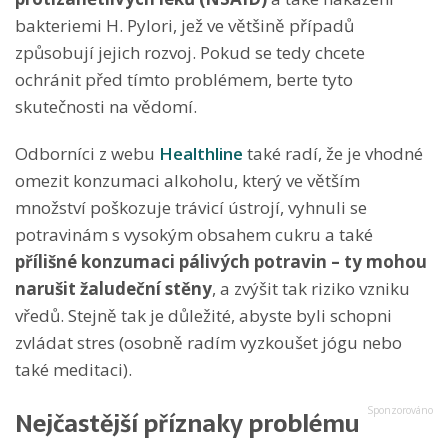
bakteriemi H. Pylori, jež ve většině případů
způsobují jejich rozvoj. Pokud se tedy chcete
ochránit před tímto problémem, berte tyto
skutečnosti na vědomí.
Odborníci z webu
Healthline
také radí, že je vhodné
omezit konzumaci alkoholu, který ve větším
množství poškozuje trávicí ústrojí, vyhnuli se
potravinám s vysokým obsahem cukru a také
přílišné konzumaci pálivých potravin – ty mohou
narušit žaludeční stěny
, a zvýšit tak riziko vzniku
vředů. Stejně tak je důležité, abyste byli schopni
zvládat stres (osobně radím vyzkoušet jógu nebo
také meditaci).
Nejčastější příznaky problému