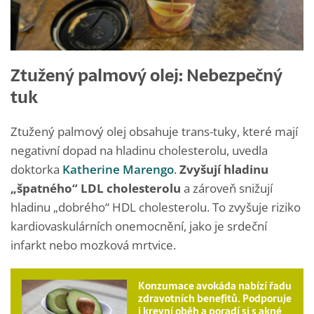
Ztužený palmový olej: Nebezpečný
tuk
Ztužený palmový olej obsahuje trans-tuky, které mají
negativní dopad na hladinu cholesterolu, uvedla
doktorka
Katherine Marengo
.
Zvyšují hladinu
„špatného“ LDL cholesterolu
a zároveň snižují
hladinu „dobrého“ HDL cholesterolu. To zvyšuje riziko
kardiovaskulárních onemocnění, jako je srdeční
infarkt nebo mozková mrtvice.
Konzumace avokáda nabízí řadu
zdravotních benefitů. Podporuje
i krevní oběh a poradí si s akné