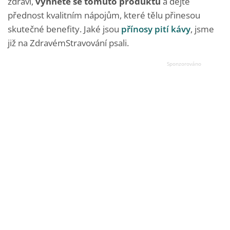
zdraví,
vyhněte se tomuto produktu
a dejte
přednost kvalitním nápojům, které tělu přinesou
skutečné benefity. Jaké jsou
přínosy pití kávy
, jsme
již na ZdravémStravování psali.