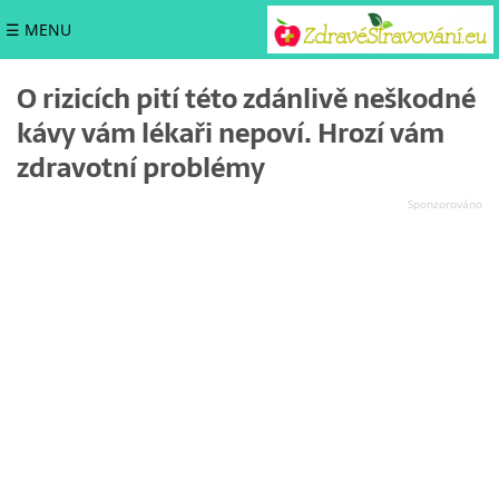
☰ MENU
O rizicích pití této zdánlivě neškodné
kávy vám lékaři nepoví. Hrozí vám
zdravotní problémy