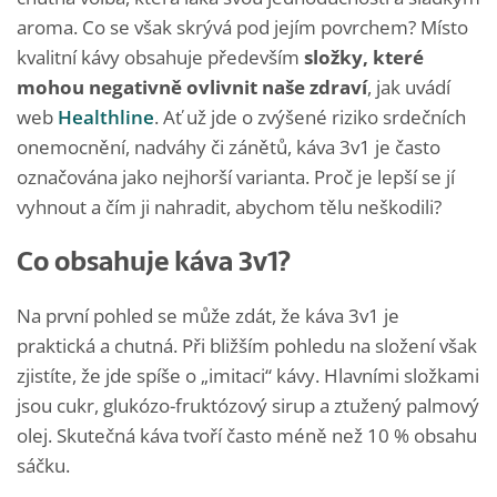
aroma. Co se však skrývá pod jejím povrchem? Místo
kvalitní kávy obsahuje především
složky, které
mohou negativně ovlivnit naše zdraví
, jak uvádí
web
Healthline
. Ať už jde o zvýšené riziko srdečních
onemocnění, nadváhy či zánětů, káva 3v1 je často
označována jako nejhorší varianta. Proč je lepší se jí
vyhnout a čím ji nahradit, abychom tělu neškodili?
Co obsahuje káva 3v1?
Na první pohled se může zdát, že káva 3v1 je
praktická a chutná. Při bližším pohledu na složení však
zjistíte, že jde spíše o „imitaci“ kávy. Hlavními složkami
jsou cukr, glukózo-fruktózový sirup a ztužený palmový
olej. Skutečná káva tvoří často méně než 10 % obsahu
sáčku.