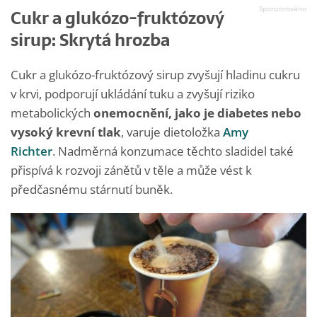
Cukr a glukózo-fruktózový
sirup: Skrytá hrozba
Cukr a glukózo-fruktózový sirup zvyšují hladinu cukru
v krvi, podporují ukládání tuku a zvyšují riziko
metabolických
onemocnění, jako je diabetes nebo
vysoký krevní tlak
, varuje dietoložka
Amy
Richter
. Nadměrná konzumace těchto sladidel také
přispívá k rozvoji zánětů v těle a může vést k
předčasnému stárnutí buněk.