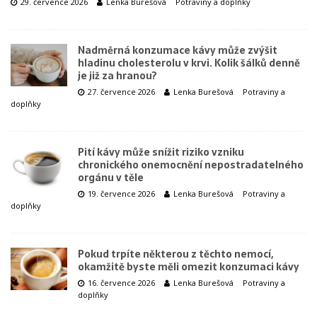
29. července 2026
Lenka Burešová
Potraviny a doplňky
Nadměrná konzumace kávy může zvýšit
hladinu cholesterolu v krvi. Kolik šálků denně
je již za hranou?
27. července 2026
Lenka Burešová
Potraviny a
doplňky
Pití kávy může snížit riziko vzniku
chronického onemocnění nepostradatelného
orgánu v těle
19. července 2026
Lenka Burešová
Potraviny a
doplňky
Pokud trpíte některou z těchto nemocí,
okamžitě byste měli omezit konzumaci kávy
16. července 2026
Lenka Burešová
Potraviny a
doplňky