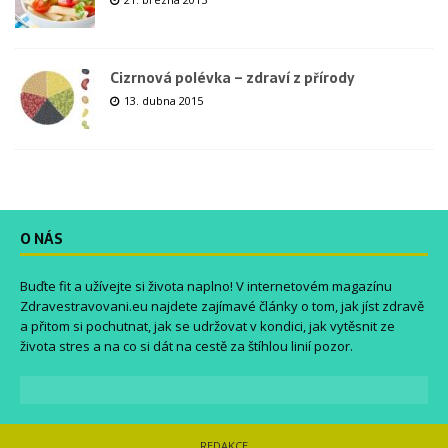
Cizrnová polévka – zdraví z přírody
13. dubna 2015
O NÁS
Buďte fit a užívejte si života naplno! V internetovém magazínu
Zdravestravovani.eu
najdete zajímavé články o tom, jak jíst zdravě
a přitom si pochutnat, jak se udržovat v kondici, jak vytěsnit ze
života stres a na co si dát na cestě za štíhlou linií pozor.
REDAKCE