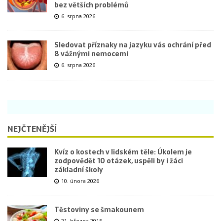
bez větších problémů
6. srpna 2026
Sledovat příznaky na jazyku vás ochrání před
8 vážnými nemocemi
6. srpna 2026
NEJČTENĚJŠÍ
Kvíz o kostech v lidském těle: Úkolem je
zodpovědět 10 otázek, uspěli by i žáci
základní školy
10. února 2026
Těstoviny se šmakounem
21. března 2015