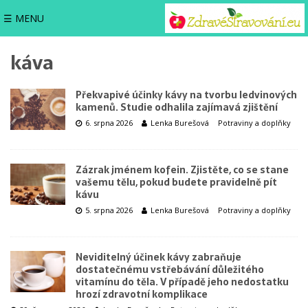
☰ MENU
káva
Překvapivé účinky kávy na tvorbu ledvinových
kamenů. Studie odhalila zajímavá zjištění
6. srpna 2026
Lenka Burešová
Potraviny a doplňky
Zázrak jménem kofein. Zjistěte, co se stane
vašemu tělu, pokud budete pravidelně pít
kávu
5. srpna 2026
Lenka Burešová
Potraviny a doplňky
Neviditelný účinek kávy zabraňuje
dostatečnému vstřebávání důležitého
vitamínu do těla. V případě jeho nedostatku
hrozí zdravotní komplikace