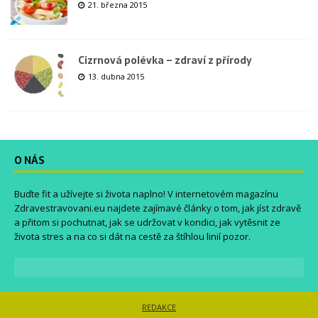
21. března 2015
Cizrnová polévka – zdraví z přírody
13. dubna 2015
O NÁS
Buďte fit a užívejte si života naplno! V internetovém magazínu
Zdravestravovani.eu
najdete zajímavé články o tom, jak jíst zdravě
a přitom si pochutnat, jak se udržovat v kondici, jak vytěsnit ze
života stres a na co si dát na cestě za štíhlou linií pozor.
REDAKCE