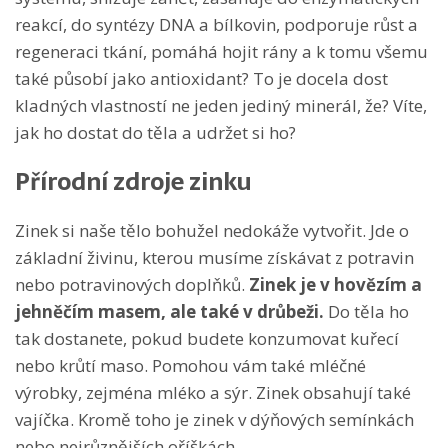
reakcí, do syntézy DNA a bílkovin, podporuje růst a
regeneraci tkání, pomáhá hojit rány a k tomu všemu
také působí jako antioxidant? To je docela dost
kladných vlastností ne jeden jediný minerál, že? Víte,
jak ho dostat do těla a udržet si ho?
Přírodní zdroje zinku
Zinek si naše tělo bohužel nedokáže vytvořit. Jde o
základní živinu, kterou musíme získávat z potravin
nebo potravinových doplňků.
Zinek je v hovězím a
jehněčím masem, ale také v drůbeži.
Do těla ho
tak dostanete, pokud budete konzumovat kuřecí
nebo krůtí maso. Pomohou vám také mléčné
výrobky, zejména mléko a sýr. Zinek obsahují také
vajíčka. Kromě toho je zinek v dýňových semínkách
nebo nejrůznějších oříškách.