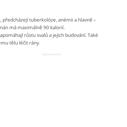
y, předcházejí tuberkolóze, anémii a hlavně –
anán má maximálně 90 kalorií.
apomáhají růstu svalů a jejich budování. Také
u tělu léčit rány.