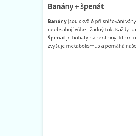
Banány + špenát
Banány
jsou skvělé při snižování váh
neobsahují vůbec žádný tuk. Každý b
Špenát
je bohatý na proteiny, které n
zvyšuje metabolismus a pomáhá našem