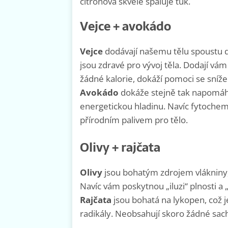
citrónová skvěle spaluje tuk.
Vejce + avokádo
Vejce
dodávají našemu tělu spoustu dů
jsou zdravé pro vývoj těla. Dodají vám
žádné kalorie, dokáží pomoci se sníž
Avokádo
dokáže stejně tak napomáha
energetickou hladinu. Navíc fytochemi
přírodním palivem pro tělo.
Olivy + rajčata
Olivy
jsou bohatým zdrojem vlákniny, 
Navíc vám poskytnou „iluzi“ plnosti a
Rajčata
jsou bohatá na lykopen, což j
radikály. Neobsahují skoro žádné sach