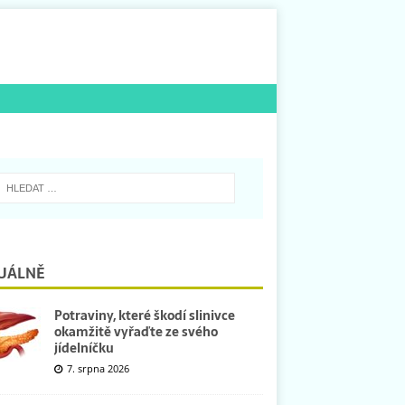
UÁLNĚ
Potraviny, které škodí slinivce
okamžitě vyřaďte ze svého
jídelníčku
7. srpna 2026