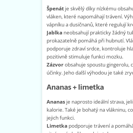
Špenát
je skvělý díky nízkému obsah
vláken, které napomáhají trávení. Výh
vápníku a dusičnanů, které regulují kre
Jablka
neobsahují prakticky žádný tuk,
prokazatelně pomáhá při hubnutí. Vlákni
podporuje zdraví srdce, kontroluje hlad
pozitivně stimuluje funkci mozku.
Zázvor
obsahuje spoustu gingerolu, co
účinky. Jeho další výhodou je také zr
Ananas + limetka
Ananas
je naprosto ideální strava, j
kalorie. Také je bohatý na vlákninu, 
jejich funkci.
Limetka
podporuje trávení a pomáhá 