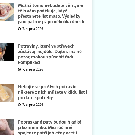
Možná tomu nebudete věřit, ale
tělo vám poděkuje, když
přestanete jíst maso. Výsledky
jsou patrné již po několika dnech
7. srpna 2026
Potraviny, které ve střevech
zůstávají nejdéle. Dejte si na ně
pozor, mohou způsobit řadu
komplikací
7. srpna 2026
Nebojte se prošlých potravin,
některé z nich můžete v klidu jíst i
po datu spotřeby
7. srpna 2026
Popraskané paty budou hladké
jako miminko. Mezi účinné
spojence patří jablečný ocet i