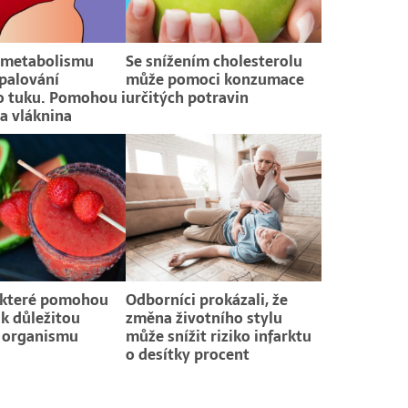
í metabolismu
Se snížením cholesterolu
palování
může pomoci konzumace
o tuku. Pomohou i
určitých potravin
 a vláknina
 které pomohou
Odborníci prokázali, že
ik důležitou
změna životního stylu
i organismu
může snížit riziko infarktu
o desítky procent