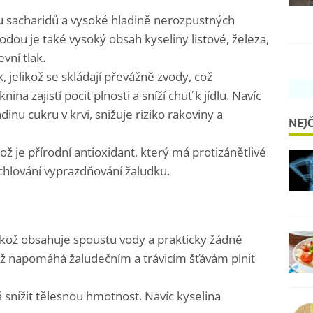
u sacharidů a vysoké hladině nerozpustných
odou je také vysoký obsah kyseliny listové, železa,
vní tlak.
 jelikož se skládají převážně zvody, což
na zajistí pocit plnosti a sníží chuť k jídlu. Navíc
inu cukru v krvi, snižuje riziko rakoviny a
NEJČ
ž je přírodní antioxidant, který má protizánětlivé
ychlování vyprazdňování žaludku.
elikož obsahuje spoustu vody a prakticky žádné
což napomáhá žaludečním a trávicím šťávám plnit
snížit tělesnou hmotnost. Navíc kyselina