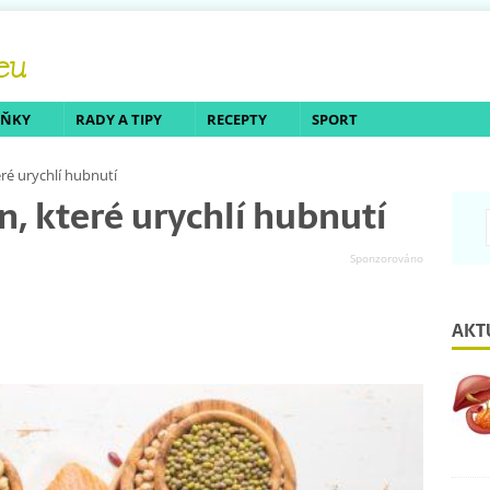
LŇKY
RADY A TIPY
RECEPTY
SPORT
ré urychlí hubnutí
, které urychlí hubnutí
AKT