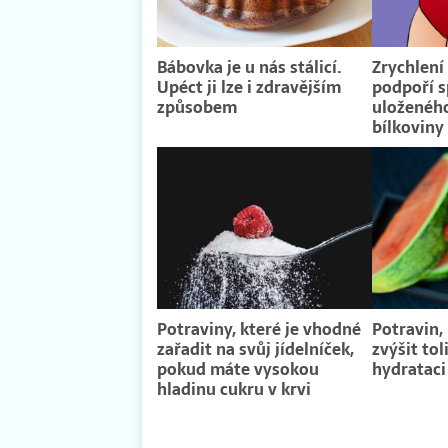
Bábovka je u nás stálicí.
Zrychlen
Upéct ji lze i zdravějším
podpoří s
způsobem
uloženéh
bílkoviny
Potraviny, které je vhodné
Potravin,
zařadit na svůj jídelníček,
zvýšit tol
pokud máte vysokou
hydratac
hladinu cukru v krvi