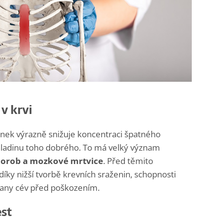
 v krvi
snek výrazně snižuje koncentraci špatného
 hladinu toho dobrého. To má velký význam
horob a mozkové mrtvice
. Před těmito
ky nižší tvorbě krevních sraženin, schopnosti
rany cév před poškozením.
est