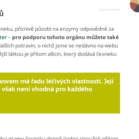
nů
česneku, příznivě působí na enzymy odpovědné za
ter
–
pro podporu tohoto orgánu můžete také
dalších potravin, o nichž jsme se nedávno na webu
ší látkou je přitom allicin, který dodává česneku
vorem má řadu léčivých vlastností. Její
však není vhodná pro každého
é dva gramy česneku denně (jeden stroužek přitom