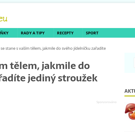
LŇKY
RADY A TIPY
RECEPTY
SPORT
 se stane s vaším tělem, jakmile do svého jídelníčku zařadíte
ím tělem, jakmile do
řadíte jediný stroužek
AKT