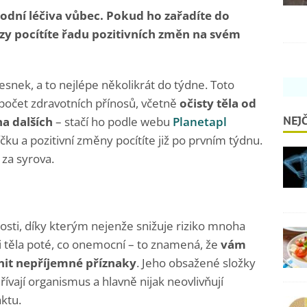
rodní léčiva vůbec. Pokud ho zařadíte do
zy pocítíte řadu pozitivních změn na svém
česnek, a to nejlépe několikrát do týdne. Toto
espočet zdravotních přínosů, včetně
očisty těla od
NEJČ
ha dalších
– stačí ho podle webu
Planetapl
čku a pozitivní změny pocítíte již po prvním týdnu.
za syrova.
nosti, díky kterým nejenže snižuje riziko mnoha
i těla poté, co onemocní – to znamená, že
vám
rnit nepříjemné příznaky
. Jeho obsažené složky
řívají organismus a hlavně nijak neovlivňují
aktu.