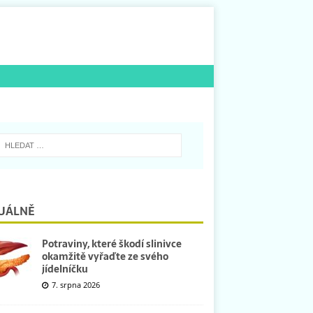
UÁLNĚ
Potraviny, které škodí slinivce
okamžitě vyřaďte ze svého
jídelníčku
7. srpna 2026