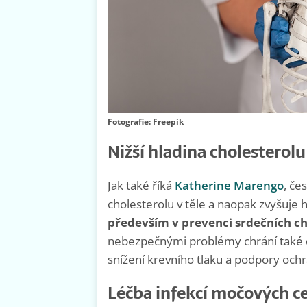
Fotografie: Freepik
Nižší hladina cholesterolu
Jak také říká
Katherine Marengo
, če
cholesterolu v těle a naopak zvyšuje
především v prevenci srdečních c
nebezpečnými problémy chrání také dí
snížení krevního tlaku a podpory och
Léčba infekcí močových c