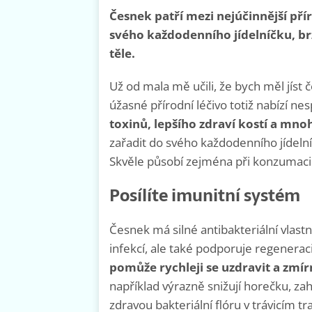
Česnek patří mezi nejúčinnější pří
svého každodenního jídelníčku, br
těle.
Už od mala mě učili, že bych měl jíst 
úžasné přírodní léčivo totiž nabízí n
toxinů, lepšího zdraví kostí a mno
zařadit do svého každodenního jídelní
Skvěle působí zejména při konzumaci 
Posílíte imunitní systém
Česnek má silné antibakteriální vlast
infekcí, ale také podporuje regenerac
pomůže rychleji se uzdravit a zmí
například výrazně snižují horečku, zah
zdravou bakteriální flóru v trávicím tr