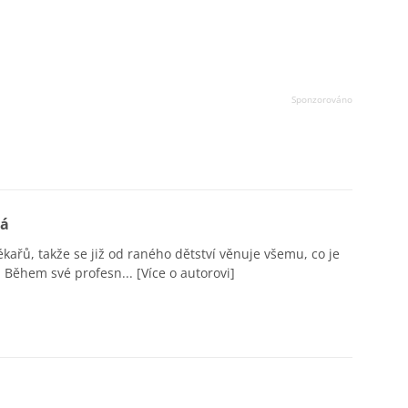
vá
ékařů, takže se již od raného dětství věnuje všemu, co je
 Během své profesn...
[Více o autorovi]