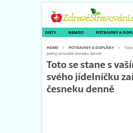
DIETY
NEMOCI
POTRAVINY A DOP
HOME
POTRAVINY A DOPLŇKY
Toto
jediný stroužek česneku denně
Toto se stane s vaš
svého jídelníčku za
česneku denně