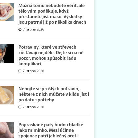
Možná tomu nebudete věřit, ale
tělo vám poděkuje, když
přestanete jíst maso. Výsledky
jsou patrné již po několika dnech
7. srpna 2026
Potraviny, které ve střevech
zůstávají nejdéle. Dejte si na ně
pozor, mohou způsobit řadu
komplikací
7. srpna 2026
Nebojte se prošlých potravin,
některé z nich můžete v klidu jíst i
po datu spotřeby
7. srpna 2026
Popraskané paty budou hladké
jako miminko. Mezi účinné
spojence patří jablečný ocet i