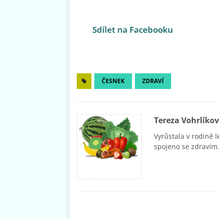
Sdílet na Facebooku
ČESNEK
ZDRAVÍ
Tereza Vohrlíko
Vyrůstala v rodině l
spojeno se zdravím.