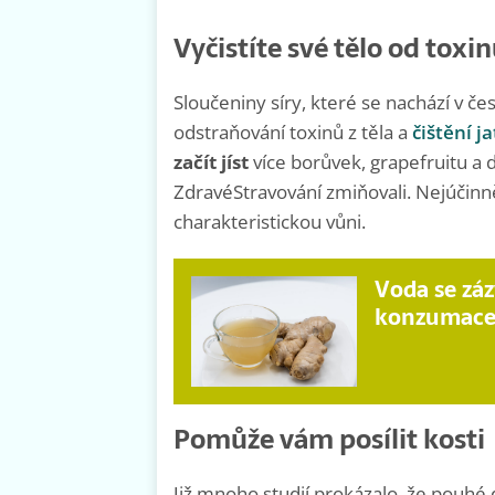
Vyčistíte své tělo od toxi
Sloučeniny síry, které se nachází v 
odstraňování toxinů z těla a
čištění ja
začít jíst
více borůvek, grapefruitu a 
ZdravéStravování zmiňovali. Nejúčinněj
charakteristickou vůni.
Voda se záz
konzumace 
Pomůže vám posílit kosti
Již mnoho studií prokázalo, že pouh