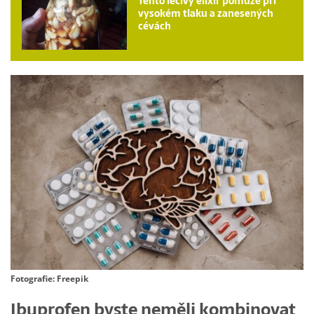
Tento léčivý elixír pomůže při
vysokém tlaku a zanesených
cévách
Fotografie: Freepik
Ibuprofen byste neměli kombinovat