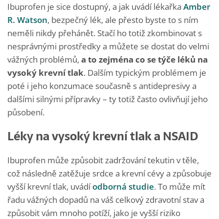
Ibuprofen je sice dostupný, a jak uvádí lékařka
Amber
R. Watson
, bezpečný lék, ale přesto byste to s ním
neměli nikdy přehánět. Stačí ho totiž zkombinovat s
nesprávnými prostředky a můžete se dostat do velmi
vážných problémů,
a to zejména co se týče léků na
vysoký krevní tlak
. Dalším typickým problémem je
poté i jeho konzumace současně s antidepresivy a
dalšími silnými přípravky – ty totiž často ovlivňují jeho
působení.
Léky na vysoký krevní tlak a NSAID
Ibuprofen může způsobit zadržování tekutin v těle,
což následně zatěžuje srdce a krevní cévy a způsobuje
vyšší krevní tlak, uvádí
odborná studie
. To může mít
řadu vážných dopadů na váš celkový zdravotní stav a
způsobit vám mnoho potíží, jako je vyšší riziko