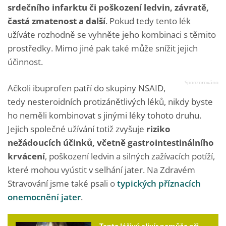
srdečního infarktu či poškození ledvin, závratě,
častá zmatenost a další
. Pokud tedy tento lék
užíváte rozhodně se vyhněte jeho kombinaci s těmito
prostředky. Mimo jiné pak také může snížit jejich
účinnost.
Ačkoli ibuprofen patří do skupiny NSAID,
tedy nesteroidních protizánětlivých léků, nikdy byste
ho neměli kombinovat s jinými léky tohoto druhu.
Jejich společné užívání totiž zvyšuje
riziko
nežádoucích účinků, včetně gastrointestinálního
krvácení
, poškození ledvin a silných zažívacích potíží,
které mohou vyústit v selhání jater. Na Zdravém
Stravování jsme také psali o
typických příznacích
onemocnění jater
.